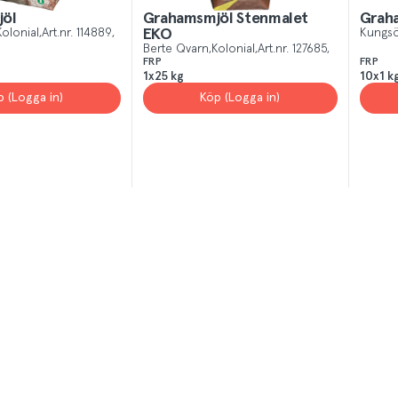
öl
Grahamsmjöl Stenmalet
Grah
Kolonial
Art.nr.
114889
EKO
Kungs
Berte Qvarn
Kolonial
Art.nr.
127685
FRP
FRP
1x25 kg
10x1 k
p (Logga in)
Köp (Logga in)
T