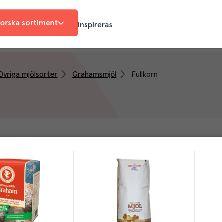
orska sortiment
Inspireras
Övriga mjölsorter
Grahamsmjöl
Fullkorn