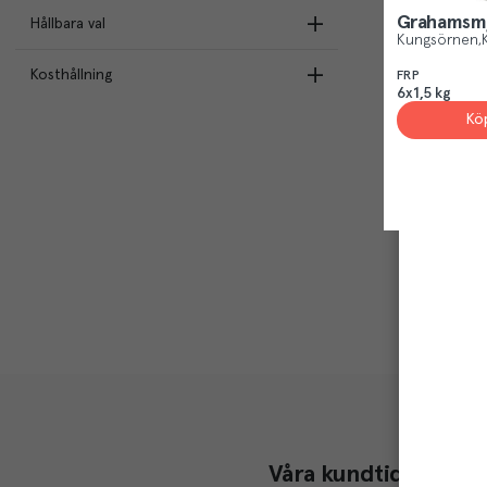
Berte Qvarn
(
1
)
Grahamsmj
Hållbara val
Lantmännen Cerealia AB
(
2
)
Saltå Kvarn
(
1
)
Kungsörnen
Berte Qvarn AB
(
1
)
Kosthållning
Ekologisk
(
3
)
FRP
Saltå Kvarn AB
(
1
)
6x1,5 kg
Kravmärkt
(
2
)
Kö
Nyckelhålsmärkt
(
2
)
EU Ekologisk odling
(
2
)
Demeter
(
1
)
Våra kundtidningar