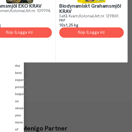
other
amsmjöl EKO KRAV
Biodynamiskt Grahamsmjöl
sites,
örnen
Kolonial
Art.nr.
109994
KRAV
Saltå Kvarn
Kolonial
Art.nr.
129869
we
FRP
use
g
10x1,25 kg
cookies.
Köp (Logga in)
Köp (Logga in)
Our
cookies
give
you
the
best
experience
possible,
helping
us
show
you
more
a del av Menigo Partner
of