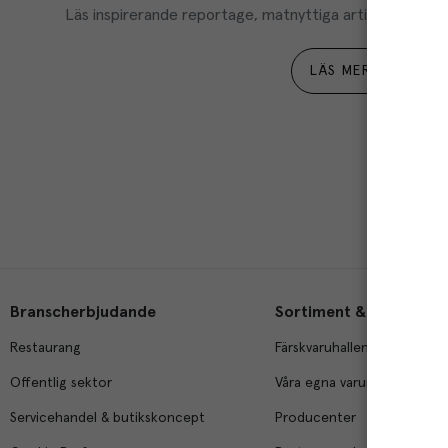
Läs inspirerande reportage, matnyttiga artiklar och ta d
LÄS MER
Branscherbjudande
Sortiment & tjänster
Restaurang
Färskvaruhallen
Offentlig sektor
Våra egna varumärken
Servicehandel & butikskoncept
Producenter