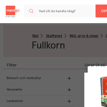
Menigo
Utf
Mat
Skafferiet
Mjöl, gryn & mixer
Fullkorn
Filter
Varor (4 st)
Bransch och matkultur
Varumärke
Butikens val
Kungsörnen
(
2
)
Leverantör