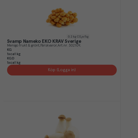
0.2
kg CO₂e/kg
Svamp Nameko EKO KRAV Sverige
Menigo frukt & grönt
Färskvaror
Art.nr.
302109
KG
1xca1 kg
KGD
1xca1 kg
Köp (Logga in)