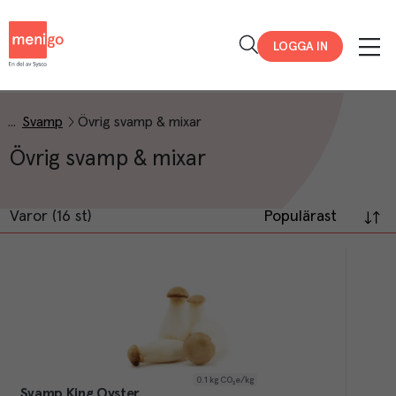
Menigo
LOGGA IN
Svamp
Övrig svamp & mixar
Övrig svamp & mixar
Varor (16 st)
Populärast
0.1
kg CO₂e/kg
Svamp King Oyster