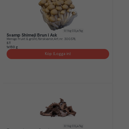
0.1
kg CO₂e/kg
Svamp Shimeji Brun i Ask
Menigo frukt & grönt
Färskvaror
Art.nr.
300378
ST
1x150 g
Köp (Logga in)
0.1
kg CO₂e/kg