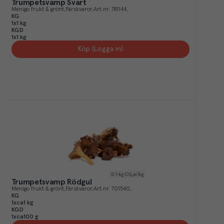
Trumpetsvamp Svart
Menigo frukt & grönt
Färskvaror
Art.nr.
781144
KG
1x1 kg
KGD
1x1 kg
Köp (Logga in)
0.1
kg CO₂e/kg
Trumpetsvamp Rödgul
Menigo frukt & grönt
Färskvaror
Art.nr.
701540
KG
1xca1 kg
KGD
1xca100 g