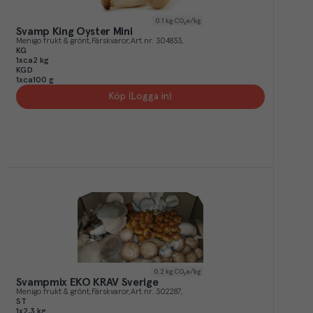
0.1
kg CO₂e/kg
Svamp King Oyster Mini
Menigo frukt & grönt
Färskvaror
Art.nr.
304833
KG
1xca2 kg
KGD
1xca100 g
Köp (Logga in)
0.2
kg CO₂e/kg
Svampmix EKO KRAV Sverige
Menigo frukt & grönt
Färskvaror
Art.nr.
302287
ST
1x2,3 kg