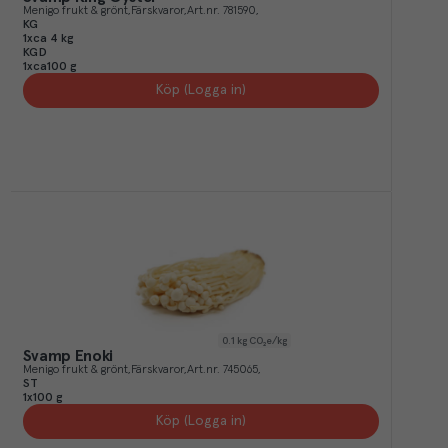
Menigo frukt & grönt
Färskvaror
Art.nr.
781590
KG
1xca 4 kg
KGD
1xca100 g
Köp (Logga in)
0.1
kg CO₂e/kg
Svamp Enoki
Menigo frukt & grönt
Färskvaror
Art.nr.
745065
ST
1x100 g
Köp (Logga in)