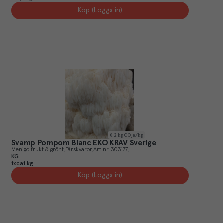
Köp (Logga in)
0.2
kg CO₂e/kg
Svamp Pompom Blanc EKO KRAV Sverige
Menigo frukt & grönt
Färskvaror
Art.nr.
303177
KG
1xca1 kg
Köp (Logga in)