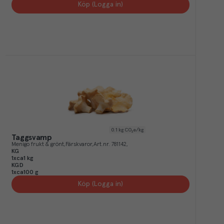
Köp (Logga in)
0.1
kg CO₂e/kg
Taggsvamp
Menigo frukt & grönt
Färskvaror
Art.nr.
781142
KG
1xca1 kg
KGD
1xca100 g
Köp (Logga in)