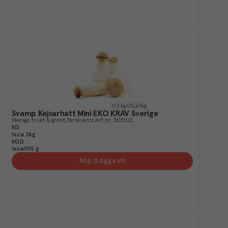
0.2
kg CO₂e/kg
Svamp Kejsarhatt Mini EKO KRAV Sverige
Menigo frukt & grönt
Färskvaror
Art.nr.
305102
KG
1xca 2kg
KGD
1xca100 g
Köp (Logga in)