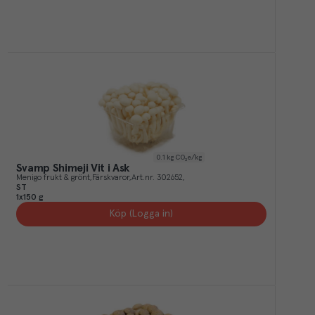
0.1
kg CO₂e/kg
Svamp Shimeji Vit i Ask
Menigo frukt & grönt
Färskvaror
Art.nr.
302652
ST
1x150 g
Köp (Logga in)