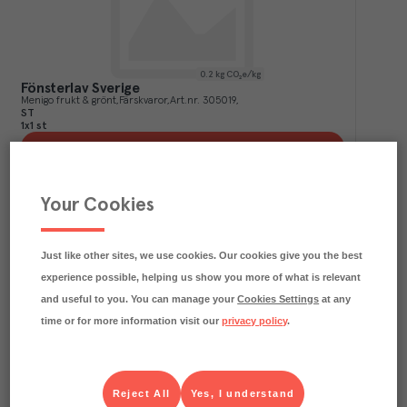
0.2
kg CO₂e/kg
Fönsterlav Sverige
Menigo frukt & grönt
Färskvaror
Art.nr.
305019
ST
1x1 st
Köp (Logga in)
Your Cookies
Just like other sites, we use cookies. Our cookies give you the best
experience possible, helping us show you more of what is relevant
and useful to you. You can manage your
Cookies Settings
at any
time or for more information visit our
privacy policy
.
0.6
kg CO₂e/kg
Svamp Pompom
Reject All
Yes, I understand
Menigo frukt & grönt
Färskvaror
Art.nr.
302222