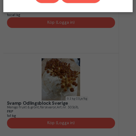
KG
1x1xca1 kg
KGD
1xca1 kg
Köp (Logga in)
0.2
kg CO₂e/kg
Svamp Odlingsblock Sverige
Menigo frukt & grönt
Färskvaror
Art.nr.
303676
FRP
1x1 kg
Köp (Logga in)