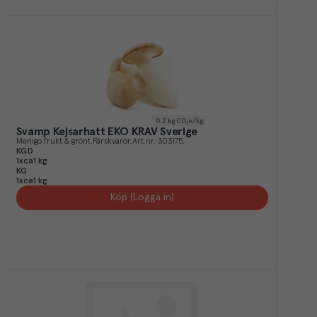
0.2
kg CO₂e/kg
Svamp Kejsarhatt EKO KRAV Sverige
Menigo frukt & grönt
Färskvaror
Art.nr.
303175
KGD
1xca1 kg
KG
1xca1 kg
Köp (Logga in)