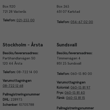
Box 1120
Box 263
721 28 Västerås
651 07 Karlstad
Telefon:
021-233 00
Telefon:
054-67 02 00
Stockholm - Årsta
Sundsvall
Besöks/leveransadress:
Besöks/leveransadress:
Partihandlarvägen 50
Timmervägen 4
120 44 Årsta
851 23 Sundsvall
Telefon:
08-722 14 00
Telefon:
060-13 80 00
Varumottagningen
Varumottagningen
08-722 12 68
Kolonial:
060-13 81 97
Frys:
060-13 81 40
Pallregistreringsnummer
Färsk:
060-13 81 15
DHL:
228973
Schenker:
10705788
Pallregistreringsnummer