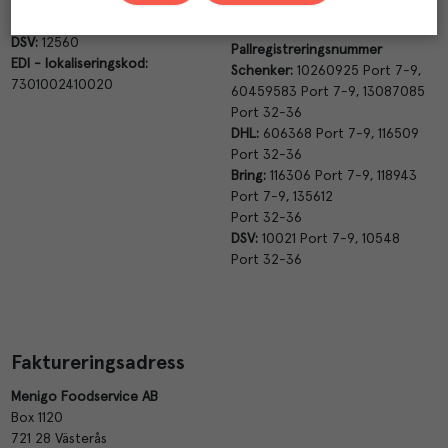
Schenker:
21005178
Port 7-9
Frigoscandia:
180200
DSV:
12560
Pallregistreringsnummer
EDI - lokaliseringskod:
Schenker:
10260925 Port 7-9,
7301002410020
60459583 Port 7-9, 13087085
Port 32-36
DHL:
606368 Port 7-9, 116509
Port 32-36
Bring:
116306 Port 7-9, 118943
Port 7-9, 135612
Port 32-36
DSV:
10021 Port 7-9, 10548
Port 32-36
Faktureringsadress
Menigo Foodservice AB
Box 1120
721 28 Västerås