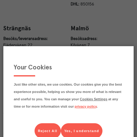
DHL:
850156
Strängnäs
Malmö
Besöks/leveransadress:
Besöksadress:
Fjädervägen 22
Kilvägen 7
645 47 Strängnäs
Postadress:
Telefon:
08-722
13 00
Lagervägen 4
Your Cookies
Box 500
Varumottagningen
232 24 Arlöv
Kolonial:
08-722 13 09
Just like other sites, we use cookies. Our cookies give you the best
Vin & Sprit:
08-722 13 09
Telefon:
040 28 59 00
experience possible, helping us show you more of what is relevant
Färsk:
08-722 13 12
Frys:
08-722 14 92
and useful to you. You can manage your
Cookies Settings
at any
Varumottagning
Restaurangutrustning:
08-722
time or for more information visit our
privacy policy
.
Kyl och kolonialvaror:
040-28
13 14
59 24
Port 32-36
Pallregistreringsnummer
DHL:
638791
Reject All
Yes, I understand
Frysvaror:
040-28 59 92