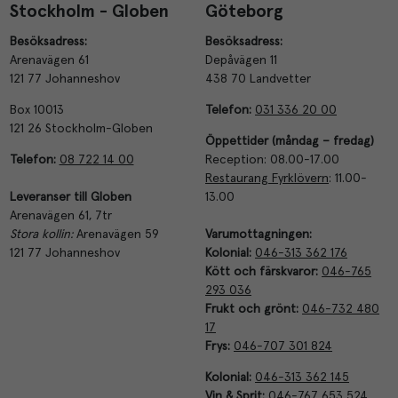
Stockholm - Globen
Göteborg
Besöksadress:
Besöksadress:
Arenavägen 61
Depåvägen 11
121 77 Johanneshov
438 70 Landvetter
Box 10013
Telefon:
031 336 20
00
121 26 Stockholm-Globen
Öppettider (måndag
–
fredag)
Telefon:
08 722 14 00
Reception: 08.00-17.00
Restaurang Fyrklövern
: 11.00-
Leveranser till
Globen
13.00
Arenavägen 61, 7tr
Stora kollin:
Arenavägen 59
Varumottagningen:
121 77 Johanneshov
Kolonial:
046-313 362 176
Kött och färskvaror:
046-765
293 036
Frukt och grönt:
046-732 480
17
Frys:
046-707 301 824
Kolonial:
046-313 362 145
Vin & Sprit:
046-767 653 524