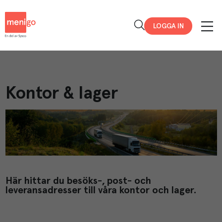
Menigo
LOGGA IN
Kontor & lager
Här hittar du besöks-, post- och
leveransadresser till våra kontor och lager.