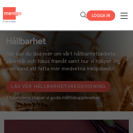
Menigo
LOGGA IN
Hållbarhet
Här kan du läsa mer om vårt hållbarhetsarbete,
våra mål och fokus framåt samt hur vi hjälper dig
som kund att fatta mer medvetna inköpsbeslut.
LÄS VÅR HÅLLBARHETSREDOVISNING
Tillsammans skapar vi goda måltidsupplevelser.