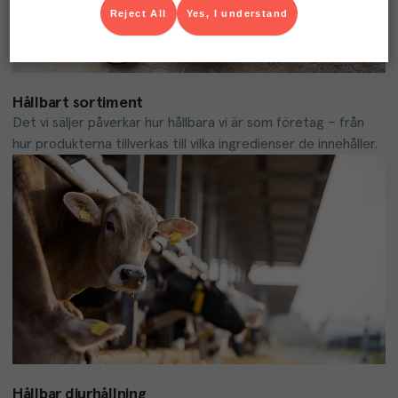
Reject All
Yes, I understand
Hållbart sortiment
Det vi säljer påverkar hur hållbara vi är som företag – från 
hur produkterna tillverkas till vilka ingredienser de innehåller.
Hållbar djurhållning