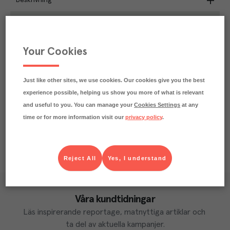
Beskrivning
0.6
kg
Klimatavtryck
CO₂e/kg
Varje kilo av varan påverkar klimatet motsvarande
Your Cookies
utsläppen av 0.6 kg koldioxid.
Läs mer om hur vi beräknar klimatavtryck
Just like other sites, we use cookies. Our cookies give you the best
experience possible, helping us show you more of what is relevant
and useful to you. You can manage your
Cookies Settings
at any
time or for more information visit our
privacy policy
.
Reject All
Yes, I understand
Våra kundtidningar
Läs inspirerande reportage, matnyttiga artiklar och 
ta del av aktuella kampanjer.