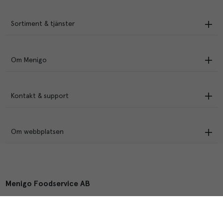
Sortiment & tjänster
Om Menigo
Kontakt & support
Om webbplatsen
Menigo Foodservice AB
Box 1120, 721 28 Västerås