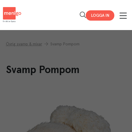
Menigo
LOGGA IN
Övrig svamp & mixar
Svamp Pompom
Svamp Pompom