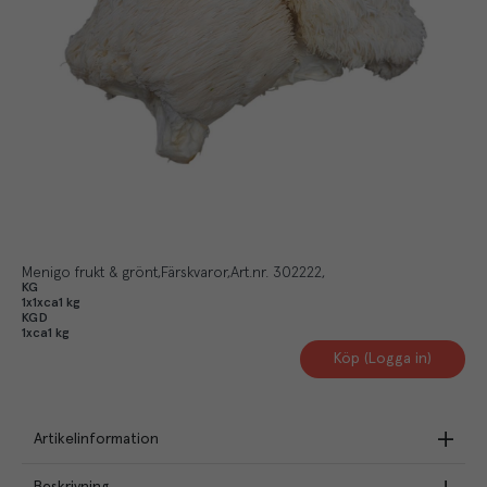
Menigo frukt & grönt
Färskvaror
Art.nr.
302222
KG
1x1xca1 kg
KGD
1xca1 kg
Köp (Logga in)
Artikelinformation