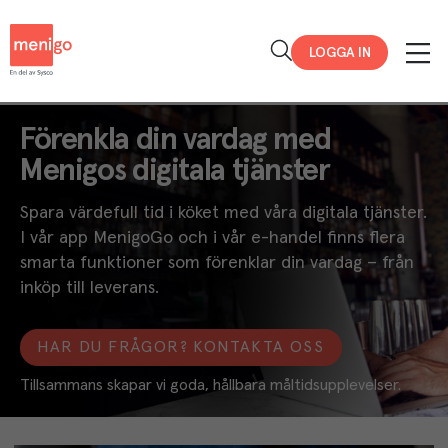
Menigo
LOGGA IN
Förenkla din vardag med
Menigos digitala tjänster
Spara värdefull tid i köket med våra digitala tjänster.
I vår app MenigoGo och i vår e-handel finns flera
smarta funktioner som förenklar din vardag – från
inköp till leverans.
HAR DU FRÅGOR? KONTAKTA OSS
Tillsammans skapar vi goda, hållbara måltidsupplevelser.