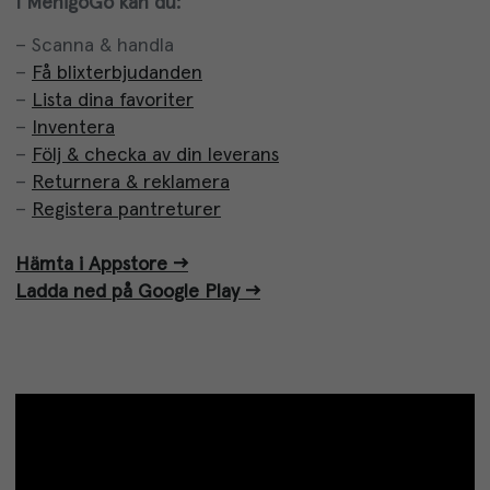
I MenigoGo kan du:
– Scanna & handla
–
Få blixterbjudanden
–
Lista dina favoriter
–
Inventera
–
Följ & checka av din leverans
–
Returnera & reklamera
–
Registera pantreturer
Hämta i Appstore -->
Ladda ned på Google Play -->