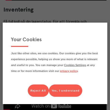
Inventering
Få full koll på din lagerstatus. För att förenkla och
effektivisera din inventering finns vår
inventeringsfunktion
.
Genom att använda vår app MenigoGo kan du dessutom
halvera din inventeringstid.
Your Cookies
– Skapa digitala skafferier
– Ta enkelt ut rapporter
Just like other sites, we use cookies. Our cookies give you the best
– Lägg till varor genom sök eller scanning
experience possible, helping us show you more of what is relevant
and useful to you. You can manage your
Cookies Settings
at any
time or for more information visit our
privacy policy
.
Reject All
Yes, I understand