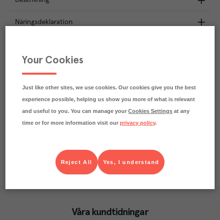
Beskrivning
Näringsdeklaration
10.3
kg
Klimatavtryck
CO₂e/kg
Your Cookies
Varje kilo av varan påverkar klimatet motsvarande
utsläppen av 10.3 kg koldioxid.
Läs mer om hur vi beräknar klimatavtryck
Just like other sites, we use cookies. Our cookies give you the best
experience possible, helping us show you more of what is relevant
and useful to you. You can manage your
Cookies Settings
at any
time or for more information visit our
privacy policy
.
Reject All
Yes, I understand
Våra kundtidningar