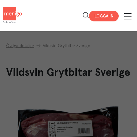
Menigo
LOGGA IN
Övriga detaljer
Vildsvin Grytbitar Sverige
Vildsvin Grytbitar Sverige