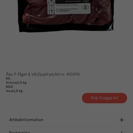
Åke P Fågel & Vilt
Djupfryst
Art.nr.
410094
KG
1x2xca2,5 kg
KGD
1xca2,5 kg
Köp (Logga in)
Artikelinformation