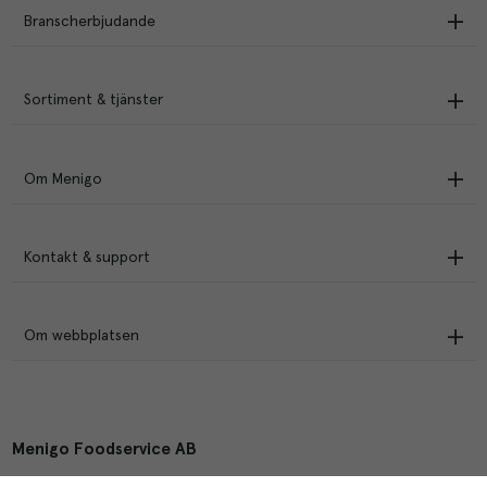
Branscherbjudande
Sortiment & tjänster
Om Menigo
Kontakt & support
Om webbplatsen
Menigo Foodservice AB