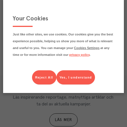
Praktisk info
Your Cookies
Märkningar
Näringsdeklaration
Just like other sites, we use cookies. Our cookies give you the best
experience possible, helping us show you more of what is relevant
and useful to you. You can manage your
Cookies Settings
at any
time or for more information visit our
privacy policy
.
Reject All
Yes, I understand
Våra kundtidningar
Läs inspirerande reportage, matnyttiga artiklar och 
ta del av aktuella kampanjer.
LÄS MER