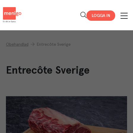
Menigo
LOGGA IN
Obehandlad
Entrecôte Sverige
Entrecôte Sverige