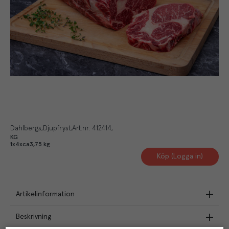
Dahlbergs
Djupfryst
Art.nr.
412414
KG
1x4xca3,75 kg
Köp (Logga in)
Artikelinformation
Beskrivning