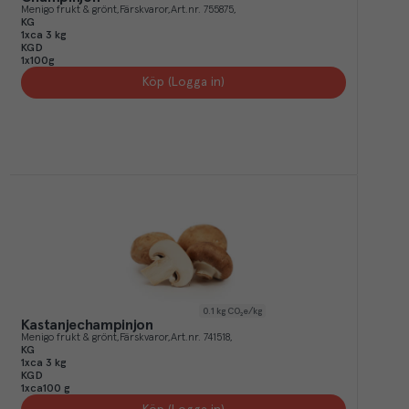
Menigo frukt & grönt
Färskvaror
Art.nr.
755875
KG
1xca 3 kg
KGD
1x100g
Köp (Logga in)
0.1
kg CO₂e/kg
Kastanjechampinjon
Menigo frukt & grönt
Färskvaror
Art.nr.
741518
KG
1xca 3 kg
KGD
1xca100 g