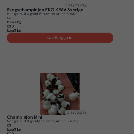
1.9
kg CO₂e/kg
Skogschampinjon EKO KRAV Sverige
Menigo frukt & grönt
Färskvaror
Art.nr.
303172
KG
1xca3 kg
KGD
1xca3 kg
Köp (Logga in)
0.1
kg CO₂e/kg
Champinjon Mini
Menigo frukt & grönt
Färskvaror
Art.nr.
302959
KG
1xca3 kg