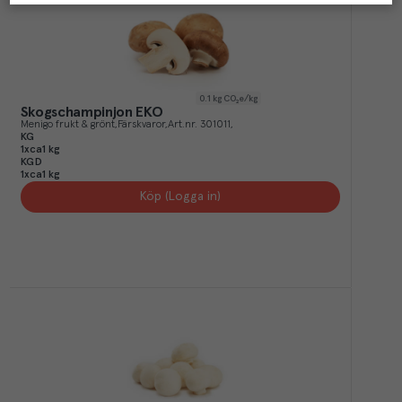
0.1
kg CO₂e/kg
Skogschampinjon EKO
Menigo frukt & grönt
Färskvaror
Art.nr.
301011
KG
1xca1 kg
KGD
1xca1 kg
Köp (Logga in)