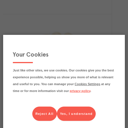
Your Cookies
0.1
kg CO₂e/kg
Champinjon EKO
Menigo frukt & grönt
Färskvaror
Art.nr.
301926
KG
Just like other sites, we use cookies. Our cookies give you the best
1xca 3kg
experience possible, helping us show you more of what is relevant
KGD
1xca100 g
and useful to you. You can manage your
Cookies Settings
at any
Köp (Logga in)
time or for more information visit our
privacy policy
.
Reject All
Yes, I understand