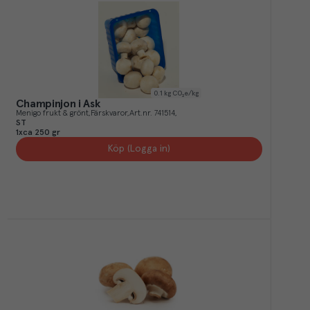
0.1
kg CO₂e/kg
Champinjon i Ask
Menigo frukt & grönt
Färskvaror
Art.nr.
741514
ST
1xca 250 gr
Köp (Logga in)