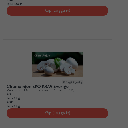
KGD
1xca100 g
Köp (Logga in)
0.3
kg CO₂e/kg
Champinjon EKO KRAV Sverige
Menigo frukt & grönt
Färskvaror
Art.nr.
303171
KG
1xca3 kg
KGD
1xca3 kg
Köp (Logga in)