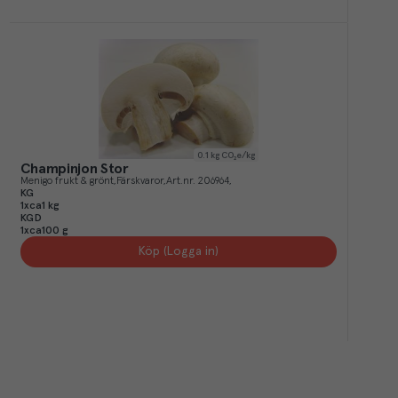
0.1
kg CO₂e/kg
Champinjon Stor
Menigo frukt & grönt
Färskvaror
Art.nr.
206964
KG
1xca1 kg
KGD
1xca100 g
Köp (Logga in)