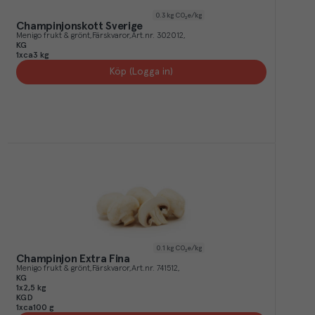
0.3
kg CO₂e/kg
Champinjonskott Sverige
Menigo frukt & grönt
Färskvaror
Art.nr.
302012
KG
1xca3 kg
Köp (Logga in)
0.1
kg CO₂e/kg
Champinjon Extra Fina
Menigo frukt & grönt
Färskvaror
Art.nr.
741512
KG
1x2,5 kg
KGD
1xca100 g