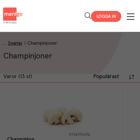
Menigo
LOGGA IN
Svamp
Champinjoner
Champinjoner
Varor (13 st)
Populärast
0.1
kg CO₂e/kg
Champinjon