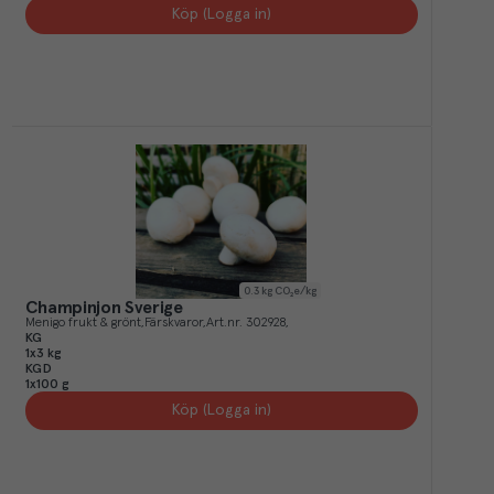
Köp (Logga in)
0.3
kg CO₂e/kg
Champinjon Sverige
Menigo frukt & grönt
Färskvaror
Art.nr.
302928
KG
1x3 kg
KGD
1x100 g
Köp (Logga in)