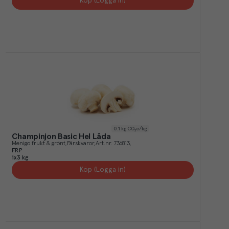
Köp (Logga in)
0.1
kg CO₂e/kg
Champinjon Basic Hel Låda
Menigo frukt & grönt
Färskvaror
Art.nr.
736813
FRP
1x3 kg
Köp (Logga in)