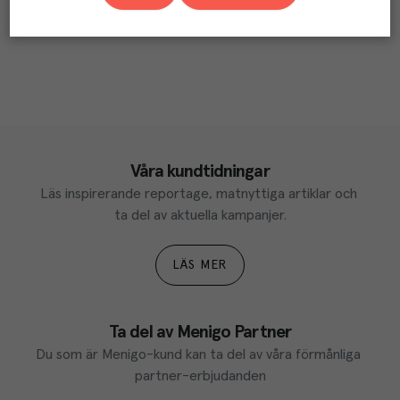
Våra kundtidningar
Läs inspirerande reportage, matnyttiga artiklar och 
ta del av aktuella kampanjer.
LÄS MER
Ta del av Menigo Partner
Du som är Menigo-kund kan ta del av våra förmånliga 
partner-erbjudanden