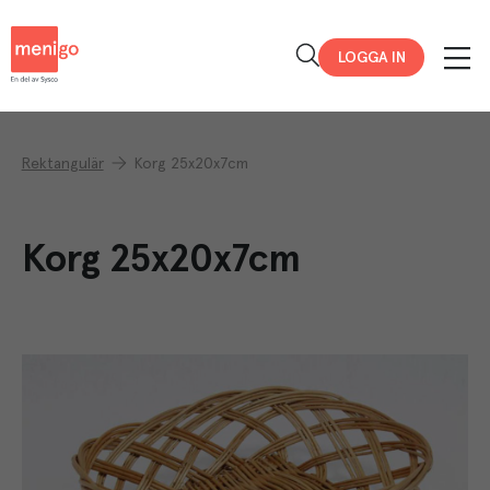
Menigo
LOGGA IN
Rektangulär
Korg 25x20x7cm
Korg 25x20x7cm