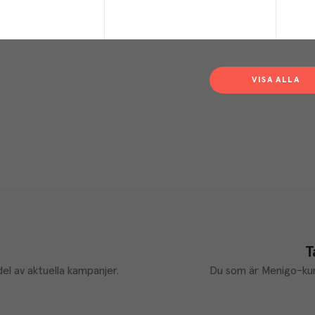
VISA ALLA
T
el av aktuella kampanjer.
Du som är Menigo-kun