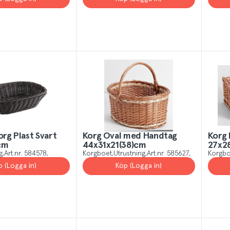
org Plast Svart
Korg Oval med Handtag
Korg 
cm
44x31x21(38)cm
27x2
g
Art.nr.
584578
Korgboet
Utrustning
Art.nr.
585627
Korgbo
p (Logga in)
Köp (Logga in)