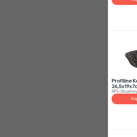
Profiline K
26,5x19x7
APS
Utrustnin
Kö