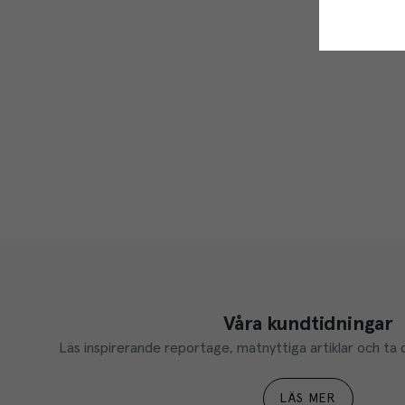
Våra kundtidningar
Läs inspirerande reportage, matnyttiga artiklar och ta d
LÄS MER