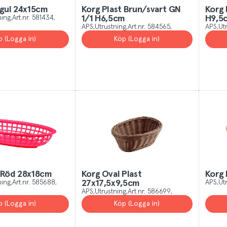
 All
Yes, I unde
 gul 24x15cm
Korg Plast Brun/svart GN
Korg 
ning
Art.nr.
581434
1/1 H6,5cm
H9,5
APS
Utrustning
Art.nr.
584565
APS
Ut
p (Logga in)
Köp (Logga in)
t Röd 28x18cm
Korg Oval Plast
Korg
ning
Art.nr.
585688
27x17,5x9,5cm
APS
Ut
APS
Utrustning
Art.nr.
586699
p (Logga in)
Köp (Logga in)