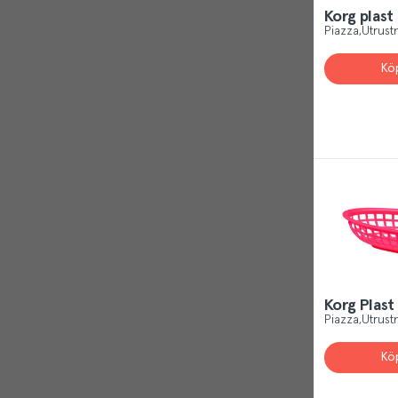
Reject
Korg plast
Piazza
Utrust
Kö
Korg Plas
Piazza
Utrust
Kö