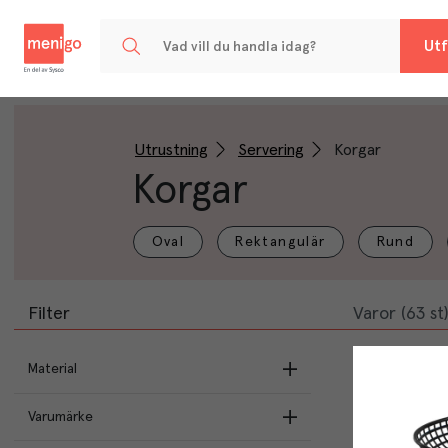
Menigo
Utf
Utrustning
Servering
Korgar
Korgar
Oval
Rektangulär
Rund
Filter
Varor (63 st)
Material
Plast
(
29
)
Varumärke
Rostfritt
(
4
)