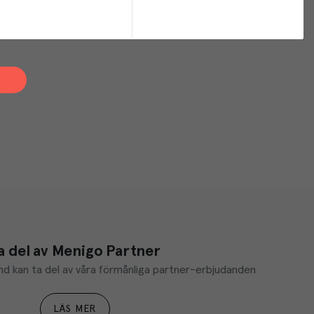
a del av Menigo Partner
d kan ta del av våra förmånliga partner-erbjudanden
LÄS MER