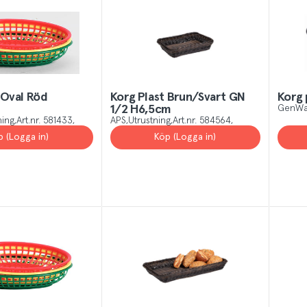
 Oval Röd
Korg Plast Brun/Svart GN
Korg 
1/2 H6,5cm
GenWa
ning
Art.nr.
581433
APS
Utrustning
Art.nr.
584564
p (Logga in)
Köp (Logga in)