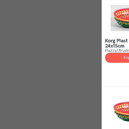
Korg Plast
24x15cm
Piazza
Utrust
Kö