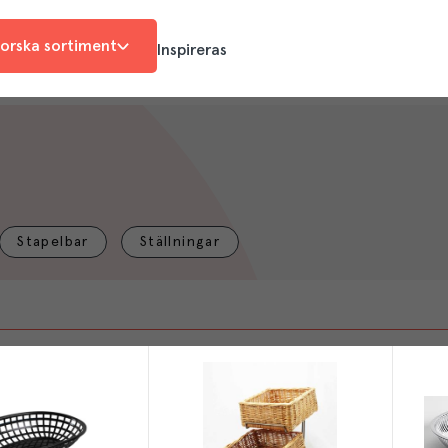
orska sortiment
Inspireras
Stapelbar
Ställningar