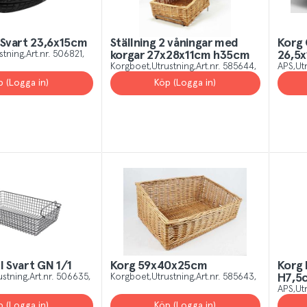
 Svart 23,6x15cm
Ställning 2 våningar med
Korg 
stning
Art.nr.
506821
korgar 27x28x11cm h35cm
26,5
Korgboet
Utrustning
Art.nr.
585644
APS
Ut
p (Logga in)
Köp (Logga in)
l Svart GN 1/1
Korg 59x40x25cm
Korg 
ustning
Art.nr.
506635
Korgboet
Utrustning
Art.nr.
585643
H7,5
APS
Ut
p (Logga in)
Köp (Logga in)