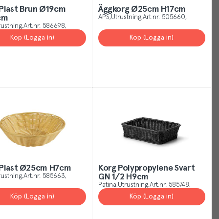
rstand
Plast Brun Ø19cm
Äggkorg Ø25cm H17cm
cm
APS
Utrustning
Art.nr.
505660
rustning
Art.nr.
586698
Köp (Logga in)
Köp (Logga in)
 Plast Ø25cm H7cm
Korg Polypropylene Svart
rustning
Art.nr.
585663
GN 1/2 H9cm
Patina
Utrustning
Art.nr.
585748
Köp (Logga in)
Köp (Logga in)