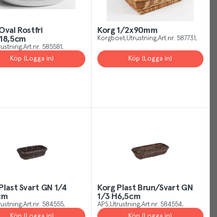
Oval Rostfri
Korg 1/2x90mm
x18,5cm
Korgboet
Utrustning
Art.nr.
587731
rustning
Art.nr.
585581
Köp (Logga in)
Köp (Logga in)
Your
Cookies
Just
like
other
sites,
we
use
cookies.
Our
Plast Svart GN 1/4
Korg Plast Brun/Svart GN
cm
1/3 H6,5cm
cookies
rustning
Art.nr.
584555
APS
Utrustning
Art.nr.
584554
give
Köp (Logga in)
Köp (Logga in)