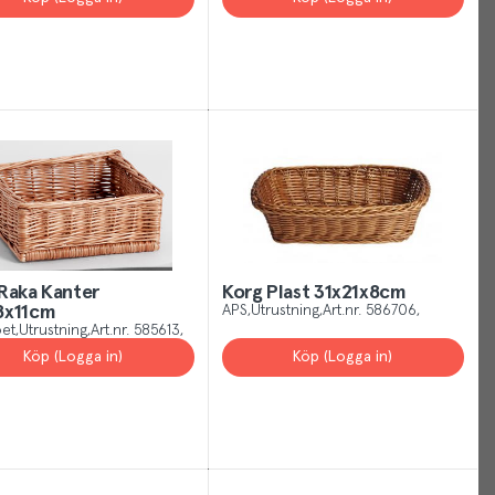
you
the
best
experience
possible,
helping
us
show
you
more
of
Raka Kanter
Korg Plast 31x21x8cm
what
8x11cm
APS
Utrustning
Art.nr.
586706
is
et
Utrustning
Art.nr.
585613
relevant
Köp (Logga in)
Köp (Logga in)
and
useful
to
you.
You