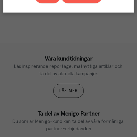
Våra kundtidningar
Läs inspirerande reportage, matnyttiga artiklar och 
ta del av aktuella kampanjer.
LÄS MER
Ta del av Menigo Partner
Du som är Menigo-kund kan ta del av våra förmånliga 
partner-erbjudanden