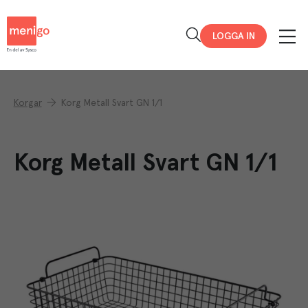
Menigo
LOGGA IN
Korgar
Korg Metall Svart GN 1/1
Korg Metall Svart GN 1/1