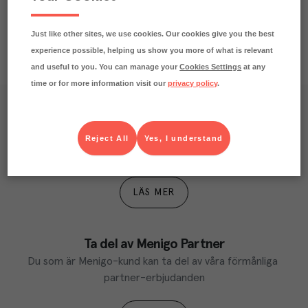
Just like other sites, we use cookies. Our cookies give you the best
experience possible, helping us show you more of what is relevant
and useful to you. You can manage your
Cookies Settings
at any
time or for more information visit our
privacy policy
.
Våra kundtidningar
Läs inspirerande reportage, matnyttiga artiklar och 
Reject All
Yes, I understand
ta del av aktuella kampanjer.
LÄS MER
Ta del av Menigo Partner
Du som är Menigo-kund kan ta del av våra förmånliga 
partner-erbjudanden