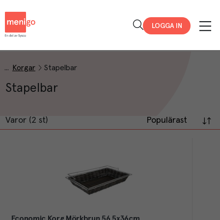
Menigo
LOGGA IN
Korgar
Stapelbar
Stapelbar
Varor (2 st)
Populärast
Economic Korg Mörkbrun 56,5x36cm