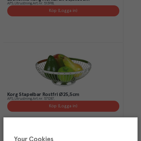
APS
Utrustning
Art.nr.
513918
Köp (Logga in)
Korg Stapelbar Rostfri Ø25,5cm
APS
Utrustning
Art.nr.
571287
Köp (Logga in)
Your Cookies