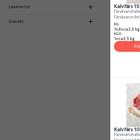
Djupfryst
(
3
)
Kalvfärs 1
Leverantör
Menigos egna varor
(
7
)
Färskvaruhal
Färskvaruhallen Menigo
(
7
)
Färskvaror
Art
Svenskt
Menigo
(
7
)
KG
Scan
(
1
)
1x4xca2,5 kg
Scan Sverige AB
(
1
)
KGD
Kött från Sverige
(
3
)
1xca2,5 kg
Kö
Kalvfärs 1
Färskvaruhal