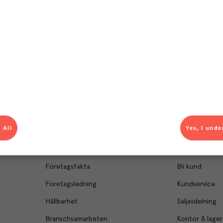
el av aktuella kampanjer.
Du som är Menigo-kun
 All
Yes, I unde
Om Menigo
Kontakt & s
Företagsfakta
Bli kund
Företagsledning
Kundservice
Hållbarhet
Säljavdelning
Branschsamarbeten
Kontor & lager