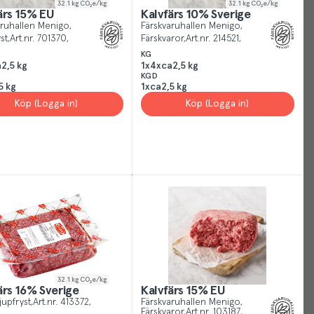
32.1
kg CO₂e/kg
32.1
kg CO₂e/kg
ärs 15% EU
Kalvfärs 10% Sverige
Just
aruhallen Menigo
Färskvaruhallen Menigo
like
st
Art.nr.
701370
Färskvaror
Art.nr.
214521
other
KG
2,5 kg
1x4xca2,5 kg
sites,
KGD
we
5 kg
1xca2,5 kg
use
Köp (Logga in)
Köp (Logga in)
cookies.
Our
cookies
give
you
the
best
experience
possible,
helping
32.1
kg CO₂e/kg
us
ärs 16% Sverige
Kalvfärs 15% EU
jupfryst
Art.nr.
413372
Färskvaruhallen Menigo
show
Färskvaror
Art.nr.
103187