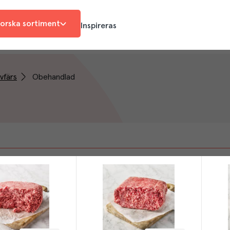
orska sortiment
Inspireras
vfärs
Obehandlad