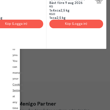
you
Bäst före
9 aug 2026
KG
more
1x4xca2,5 kg
of
KGD
kg
1xca2,5 kg
what
Köp (Logga in)
Köp (Logga in)
is
relevant
and
useful
to
you.
You
can
manage
your
Cookies
Settings
at
any
a del av Menigo Partner
time