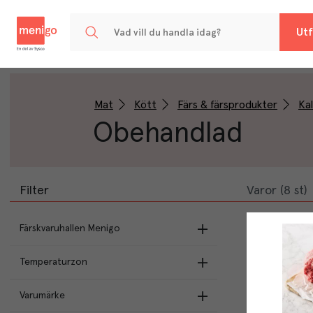
Menigo
Utf
Mat
Kött
Färs & färsprodukter
Kal
Obehandlad
Filter
Varor (8 st)
Färskvaruhallen Menigo
Temperaturzon
Egen produktion
Färskvaror
(
5
)
Varumärke