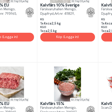
32.1
kg CO₂e/kg
32.1
kg CO₂e/kg
5% EU
Kalvfärs 10% Sverige
Kalvf
len Menigo
Färskvaruhallen Menigo
Färskv
.nr.
795965
Djupfryst
Art.nr.
411829
Djupfry
KG
KG
1x4xca2,5 kg
1x4xca
KGD
KGD
1xca2,5 kg
1xca2,
p (Logga in)
Köp (Logga in)
32.1
kg CO₂e/kg
32.2
kg CO₂e/kg
0% EU
Kalvfärs 15%
Kalvf
len Menigo
Färskvaruhallen Menigo
Scan
D