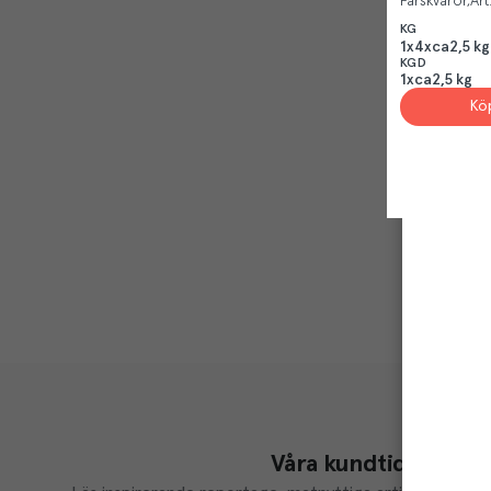
Färskvaror
Art
KG
1x4xca2,5 kg
KGD
1xca2,5 kg
Kö
Våra kundtidningar