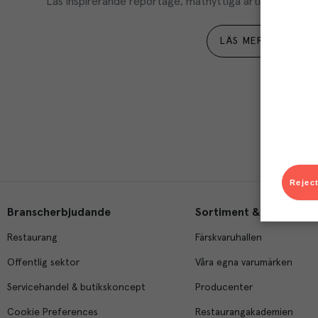
Läs inspirerande reportage, matnyttiga artiklar och ta d
LÄS MER
Reject
Branscherbjudande
Sortiment & tjänster
Restaurang
Färskvaruhallen
Offentlig sektor
Våra egna varumärken
Servicehandel & butikskoncept
Producenter
Cookie Preferences
Restaurangakademien