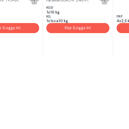
.nr.
795969
Färskvaror
Art.nr.
214097
KGD
1x10 kg
KG
FRP
1x1xca10 kg
4x2,5 
p (Logga in)
Köp (Logga in)
T