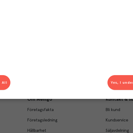
T
el av aktuella kampanjer.
Du som är Menigo-kun
 All
Yes, I unde
Om Menigo
Kontakt & s
Företagsfakta
Bli kund
Företagsledning
Kundservice
Hållbarhet
Säljavdelning