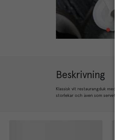
Beskrivning
Klassisk vit restaurangduk med diskret sat
storlekar och även som servett.