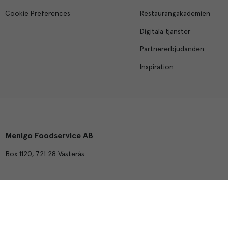
Cookie Preferences
Restaurangakademien
Digitala tjänster
Partnererbjudanden
Inspiration
Menigo Foodservice AB
Box 1120, 721 28 Västerås