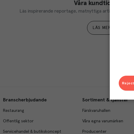
Våra kundtidningar
Läs inspirerande reportage, matnyttiga artiklar och ta d
LÄS MER
Reject
Branscherbjudande
Sortiment & tjänster
Restaurang
Färskvaruhallen
Offentlig sektor
Våra egna varumärken
Servicehandel & butikskoncept
Producenter