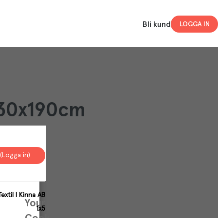
Bli kund
LOGGA IN
 130x190cm
(Logga in)
extil I Kinna AB
Your
1x5