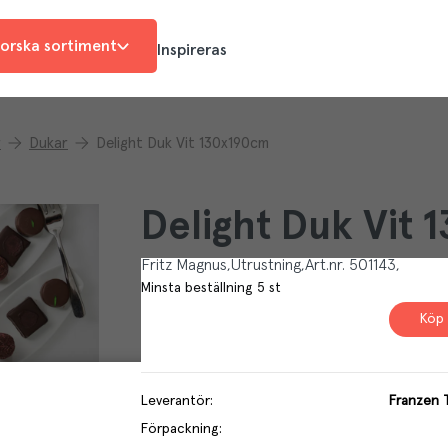
orska sortiment
Inspireras
r
Dukar
Delight Duk Vit 130x190cm
Delight Duk Vit
Fritz Magnus
Utrustning
Art.nr.
501143
Minsta beställning
5
st
Köp 
Leverantör
:
Franzen T
Förpackning
: