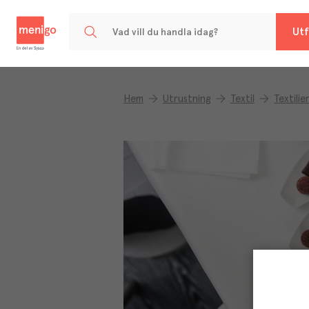
Menigo
Utf
Hem
Utrustning
Textil
Textilie