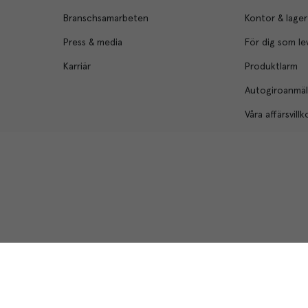
Branschsamarbeten
Kontor & lager
Press & media
För dig som le
Karriär
Produktlarm
Autogiroanmä
Våra affärsvillk