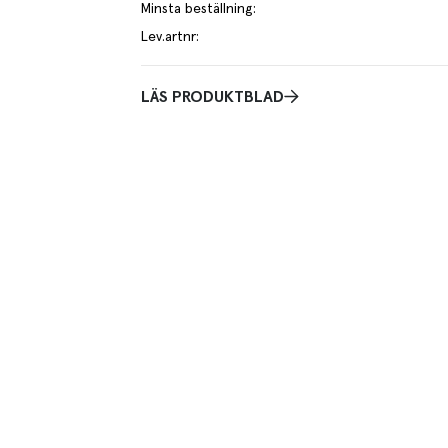
Minsta beställning
:
Lev.artnr
:
LÄS PRODUKTBLAD
inrand, 100% bomull. Denna duk finns i många