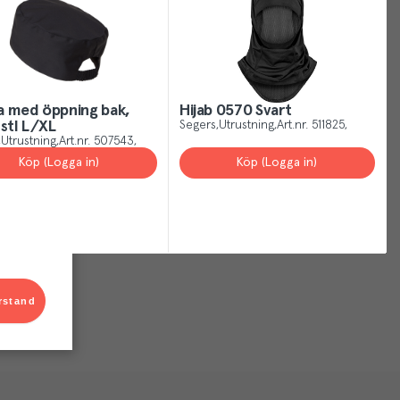
Settings
at
any
time
or
for
 med öppning bak,
Hijab 0570 Svart
 stl L/XL
Segers
Utrustning
Art.nr.
511825
more
Utrustning
Art.nr.
507543
information
Köp (Logga in)
Köp (Logga in)
visit
our
privacy
policy
.
rstand