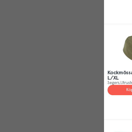
Kockmössa
L/XL
Segers
Utrust
Kö