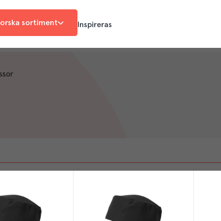
orska sortiment
Inspireras
ssor