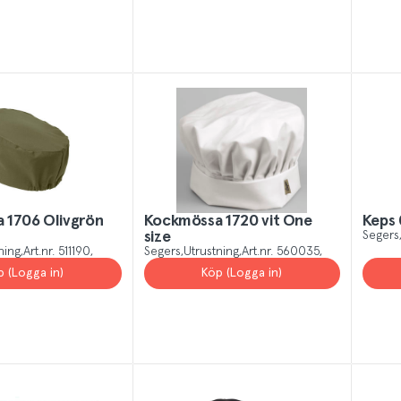
 1706 Olivgrön
Kockmössa 1720 vit One
Keps 
size
Segers
ning
Art.nr.
511190
Segers
Utrustning
Art.nr.
560035
p (Logga in)
Köp (Logga in)