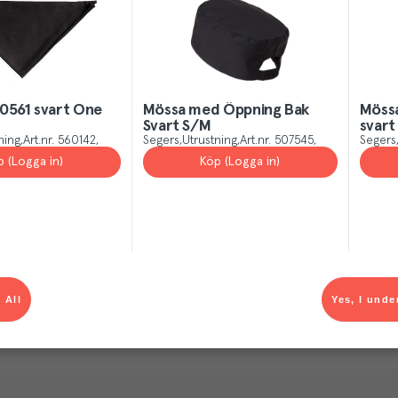
0561 svart One
Mössa med Öppning Bak
Mössa
Svart S/M
svart
ning
Art.nr.
560142
Segers
Utrustning
Art.nr.
507545
Segers
p (Logga in)
Köp (Logga in)
 All
Yes, I unde