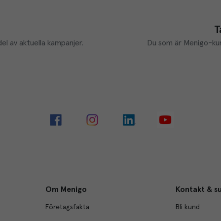
T
el av aktuella kampanjer.
Du som är Menigo-kun
Om Menigo
Kontakt & s
Företagsfakta
Bli kund