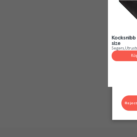
Kocksnibb 
size
Segers
Utrust
Kö
Reject