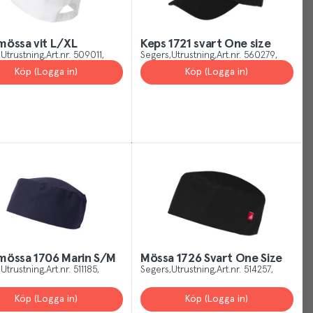
Your
Cookies
össa vit L/XL
Keps 1721 svart One size
Utrustning
Art.nr.
509011
Segers
Utrustning
Art.nr.
560279
Köp (Logga in)
Köp (Logga in)
Just
like
other
sites,
we
use
cookies.
Our
cookies
give
you
mössa 1706 Marin S/M
Mössa 1726 Svart One Size
the
Utrustning
Art.nr.
511185
Segers
Utrustning
Art.nr.
514257
best
experience
Köp (Logga in)
Köp (Logga in)
possible,