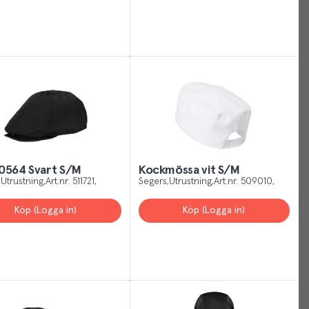
helping
us
show
you
more
of
what
is
relevant
and
0564 Svart S/M
Kockmössa vit S/M
useful
Utrustning
Art.nr.
511721
Segers
Utrustning
Art.nr.
509010
to
Köp (Logga in)
Köp (Logga in)
you.
You
can
manage
your
Cookies