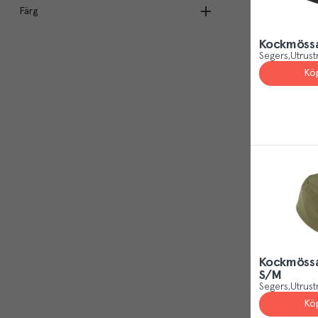
Färg
Polyester
(
8
)
Onesize
(
2
)
S
(
1
)
Kockmössa
Svart
(
8
)
Segers
Utrust
Olivgrön
(
2
)
Kö
Marin
(
1
)
Vit
(
1
)
Kockmössa
S/M
Segers
Utrust
Kö