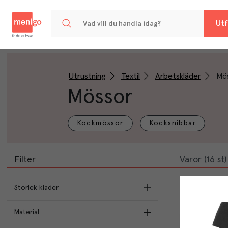
Menigo
Utf
Utrustning
Textil
Arbetskläder
Mö
Mössor
Kockmössor
Kocksnibbar
Filter
Varor (16 st)
Storlek kläder
S/M
(
4
)
Material
L/XL
(
4
)