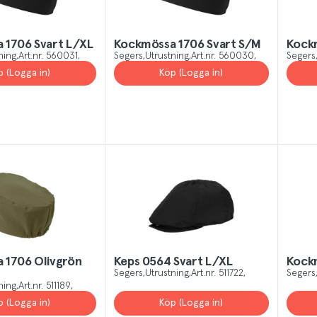
 1706 Svart L/XL
Kockmössa 1706 Svart S/M
Kockm
ning
Art.nr.
560031
Segers
Utrustning
Art.nr.
560030
Segers
p (Logga in)
Köp (Logga in)
 1706 Olivgrön
Keps 0564 Svart L/XL
Kock
Segers
Utrustning
Art.nr.
511722
Segers
ning
Art.nr.
511189
p (Logga in)
Köp (Logga in)