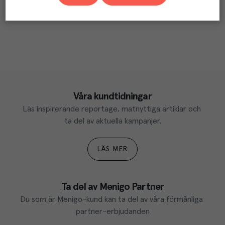
Våra kundtidningar
Läs inspirerande reportage, matnyttiga artiklar och 
ta del av aktuella kampanjer.
LÄS MER
Ta del av Menigo Partner
Du som är Menigo-kund kan ta del av våra förmånliga 
partner-erbjudanden