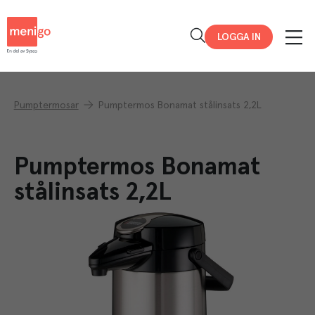
Menigo
LOGGA IN
Pumptermosar
Pumptermos Bonamat stålinsats 2,2L
Pumptermos Bonamat
stålinsats 2,2L