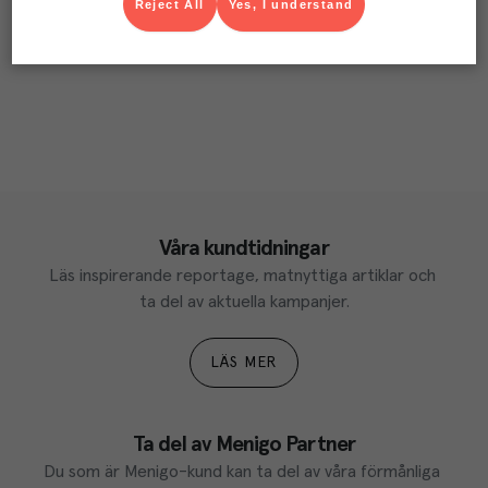
Reject All
Yes, I understand
Våra kundtidningar
Läs inspirerande reportage, matnyttiga artiklar och 
ta del av aktuella kampanjer.
LÄS MER
Ta del av Menigo Partner
Du som är Menigo-kund kan ta del av våra förmånliga 