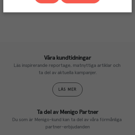
Våra kundtidningar
Läs inspirerande reportage, matnyttiga artiklar och 
ta del av aktuella kampanjer.
LÄS MER
Ta del av Menigo Partner
Du som är Menigo-kund kan ta del av våra förmånliga 
partner-erbjudanden