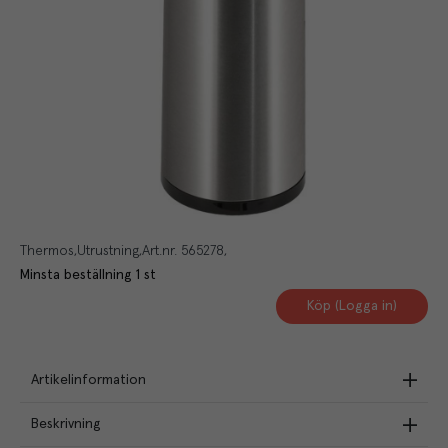
Thermos
Utrustning
Art.nr.
565278
Minsta beställning
1
st
Köp (Logga in)
Artikelinformation
Beskrivning