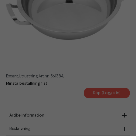
Exxent
Utrustning
Art.nr.
561384
Minsta beställning
1
st
Köp (Logga in)
Artikelinformation
Beskrivning