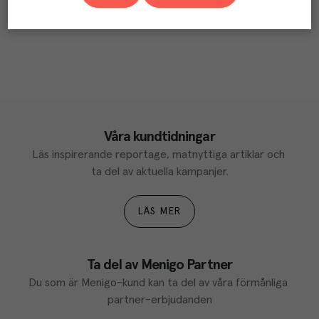
Våra kundtidningar
Läs inspirerande reportage, matnyttiga artiklar och 
ta del av aktuella kampanjer.
LÄS MER
Ta del av Menigo Partner
Du som är Menigo-kund kan ta del av våra förmånliga 
partner-erbjudanden