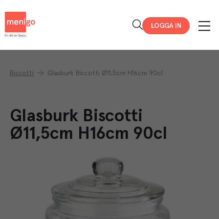
Menigo
LOGGA IN
Biscotti
Glasburk Biscotti Ø11,5cm H16cm 90cl
Glasburk Biscotti
Ø11,5cm H16cm 90cl