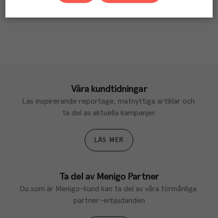
Våra kundtidningar
Läs inspirerande reportage, matnyttiga artiklar och 
ta del av aktuella kampanjer.
LÄS MER
Ta del av Menigo Partner
Du som är Menigo-kund kan ta del av våra förmånliga 
partner-erbjudanden