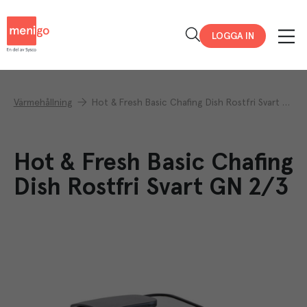
Menigo
LOGGA IN
Värmehållning
Hot & Fresh Basic Chafing Dish Rostfri Svart GN 2/3
Hot & Fresh Basic Chafing
Dish Rostfri Svart GN 2/3