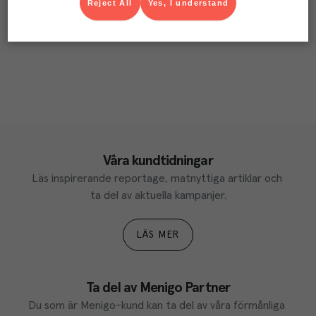
Reject All
Yes, I understand
Våra kundtidningar
Läs inspirerande reportage, matnyttiga artiklar och 
ta del av aktuella kampanjer.
LÄS MER
Ta del av Menigo Partner
Du som är Menigo-kund kan ta del av våra förmånliga 