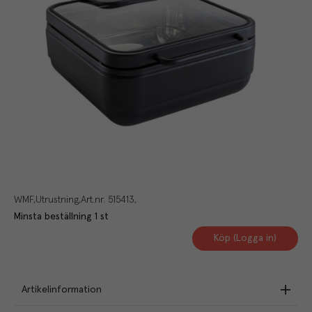
WMF
Utrustning
Art.nr.
515413
Minsta beställning
1
st
Köp (Logga in)
Artikelinformation