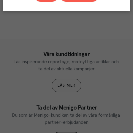
Våra kundtidningar
Läs inspirerande reportage, matnyttiga artiklar och 
ta del av aktuella kampanjer.
LÄS MER
Ta del av Menigo Partner
Du som är Menigo-kund kan ta del av våra förmånliga 
partner-erbjudanden