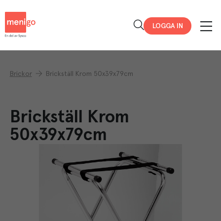
Menigo
LOGGA IN
Brickor
Brickställ Krom 50x39x79cm
Brickställ Krom
50x39x79cm