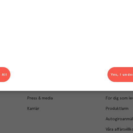
Om Menigo
Kontakt & s
Företagsfakta
Bli kund
Företagsledning
Kundservice
 All
Yes, I unde
Hållbarhet
Säljavdelning
Branschsamarbeten
Kontor & lager
Press & media
För dig som le
Karriär
Produktlarm
Autogiroanmä
Våra affärsvillk