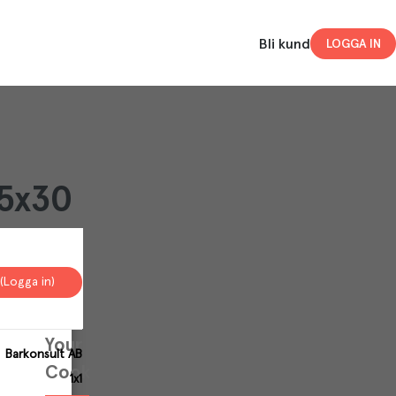
Bli kund
LOGGA IN
45x30
(Logga in)
Your
Barkonsult AB
Cookies
1x1