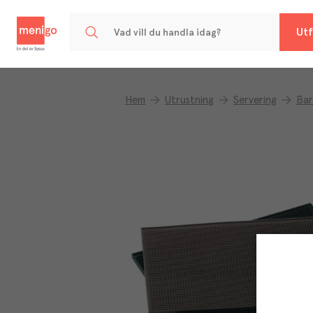
Menigo
Utf
Hem
Utrustning
Servering
Bar