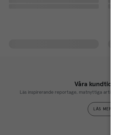
Våra kundtidningar
Läs inspirerande reportage, matnyttiga artiklar och ta d
LÄS MER