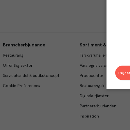
Branscherbjudande
Sortiment & tjänster
Restaurang
Färskvaruhallen
Offentlig sektor
Våra egna varumärken
Reject
Servicehandel & butikskoncept
Producenter
Cookie Preferences
Restaurangakademien
Digitala tjänster
Partnererbjudanden
Inspiration