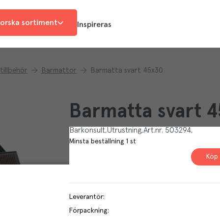
orska sortiment
Inspireras
tillbehör
Barmattor
Barmatta svart 45x30
Barmatta svart 
Barkonsult
Utrustning
Art.nr.
503294
Minsta beställning
1
st
Köp 
Leverantör
:
Förpackning
: