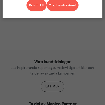
Reject All
Yes, I understand
Våra kundtidningar
Läs inspirerande reportage, matnyttiga artiklar och 
ta del av aktuella kampanjer.
LÄS MER
Ta del av Menigo Partner