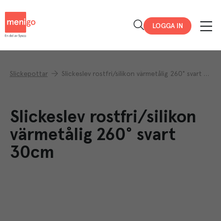
Menigo
LOGGA IN
Slickepottar
Slickeslev rostfri/silikon värmetålig 260° svart 30cm
Slickeslev rostfri/silikon
värmetålig 260° svart
30cm