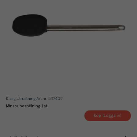
Kisag
Utrustning
Art.nr.
502409
Minsta beställning
1
st
Köp (Logga in)