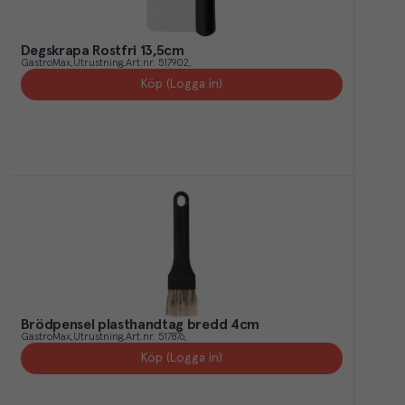
Degskrapa Rostfri 13,5cm
GastroMax
Utrustning
Art.nr.
517902
Köp (Logga in)
Brödpensel plasthandtag bredd 4cm
GastroMax
Utrustning
Art.nr.
517876
Köp (Logga in)