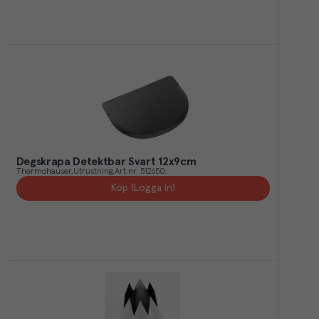
Degskrapa Detektbar Svart 12x9cm
Thermohauser
Utrustning
Art.nr.
512650
Köp (Logga in)