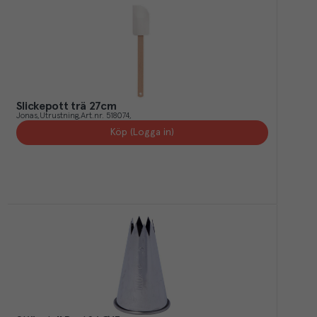
Slickepott trä 27cm
Jonas
Utrustning
Art.nr.
518074
Köp (Logga in)