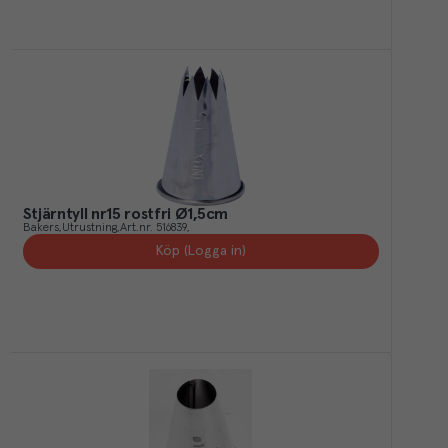
Stjärntyll nr15 rostfri Ø1,5cm
Bakers
Utrustning
Art.nr.
516839
Köp (Logga in)