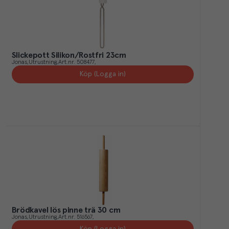
Slickepott Silikon/Rostfri 23cm
Jonas
Utrustning
Art.nr.
508477
Köp (Logga in)
Brödkavel lös pinne trä 30 cm
Jonas
Utrustning
Art.nr.
516567