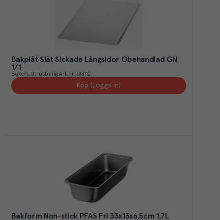
Bakplåt Slät Sickade Långsidor Obehandlad GN
1/1
Bakers
Utrustning
Art.nr.
518112
Köp (Logga in)
Bakform Non-stick PFAS Fri 33x13x6,5cm 1,7L