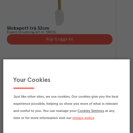
Slickepott trä 32cm
Exxent
Utrustning
Art.nr.
518013
Köp (Logga in)
Your Cookies
Just like other sites, we use cookies. Our cookies give you the best
experience possible, helping us show you more of what is relevant
and useful to you. You can manage your
Cookies Settings
at any
Springform bleckplåt Ø26cm
time or for more information visit our
privacy policy
.
CJ Andersson
Utrustning
Art.nr.
500979
Köp (Logga in)