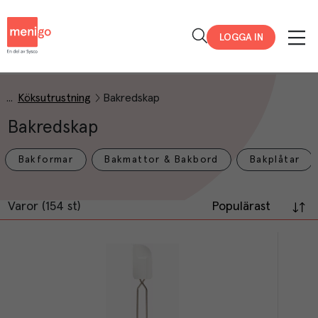
Menigo
LOGGA IN
Köksutrustning
Bakredskap
Bakredskap
Bakformar
Bakmattor & Bakbord
Bakplåtar
Varor (154 st)
Populärast