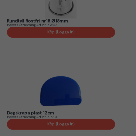
Rundtyll Rostfri nr18 Ø18mm
Bakers
Utrustning
Art.nr.
516843
Köp (Logga in)
Degskrapa plast 12cm
Bakers
Utrustning
Art.nr.
517910
Köp (Logga in)