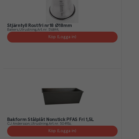
Stjärntyll Rostfri nr18 Ø18mm
Bakers
Utrustning
Art.nr.
516844
Köp (Logga in)
Bakform Stålplåt Nonstick PFAS Fri 1,5L
CJ Andersson
Utrustning
Art.nr.
504936
Köp (Logga in)