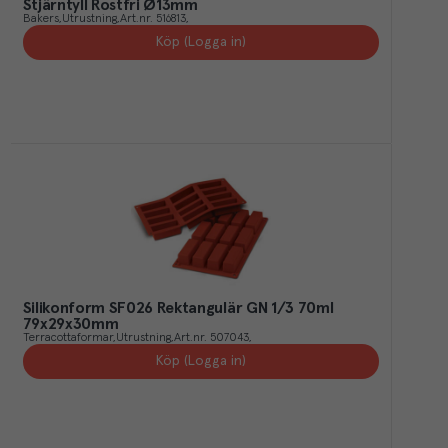
Stjärntyll Rostfri Ø13mm
Bakers
Utrustning
Art.nr.
516813
Köp (Logga in)
Silikonform SF026 Rektangulär GN 1/3 70ml
79x29x30mm
Terracottaformar
Utrustning
Art.nr.
507043
Köp (Logga in)