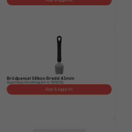
Köp (Logga in)
Brödpensel Silikon Bredd 43mm
Gourmaid
Utrustning
Art.nr.
505055
Köp (Logga in)