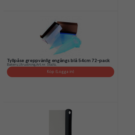
Tyllpåse greppvänlig engångs blå 54cm 72-pack
Bakers
Utrustning
Art.nr.
516616
Köp (Logga in)