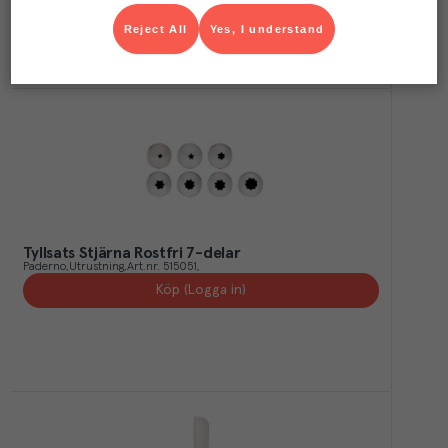
Reject All
Yes, I understand
Tyllsats Stjärna Rostfri 7-delar
Paderno
Utrustning
Art.nr.
515051
Köp (Logga in)