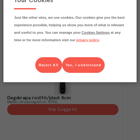
Your Cookies
Degskrapa rak mjuk rostfri/plast 11cm
Matfer
Utrustning
Art.nr.
517896
Köp (Logga in)
Just like other sites, we use cookies. Our cookies give you the best
experience possible, helping us show you more of what is relevant
and useful to you. You can manage your
Cookies Settings
at any
time or for more information visit our
privacy policy
.
Reject All
Yes, I understand
Degskrapa rostfri/plast 8cm
Matfer
Utrustning
Art.nr.
517912
Köp (Logga in)