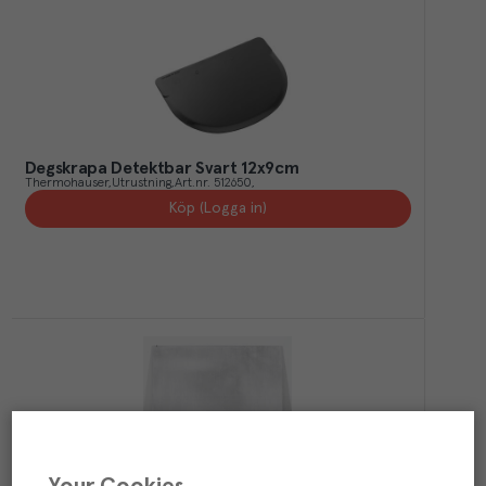
Degskrapa Detektbar Svart 12x9cm
Thermohauser
Utrustning
Art.nr.
512650
Köp (Logga in)