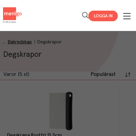
Menigo
LOGGA IN
Bakredskap
Degskrapor
Degskrapor
Varor (5 st)
Populärast
Degskrapa Rostfri 13,5cm