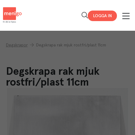
Menigo
LOGGA IN
Degskrapor
Degskrapa rak mjuk rostfri/plast 11cm
Degskrapa rak mjuk
rostfri/plast 11cm