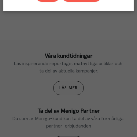
Våra kundtidningar
Läs inspirerande reportage, matnyttiga artiklar och 
ta del av aktuella kampanjer.
LÄS MER
Ta del av Menigo Partner
Du som är Menigo-kund kan ta del av våra förmånliga 
partner-erbjudanden