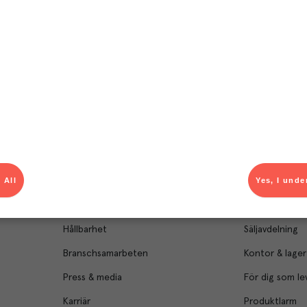
Om Menigo
Kontakt & s
 All
Yes, I unde
Företagsfakta
Bli kund
Företagsledning
Kundservice
Hållbarhet
Säljavdelning
Branschsamarbeten
Kontor & lager
Press & media
För dig som le
Karriär
Produktlarm