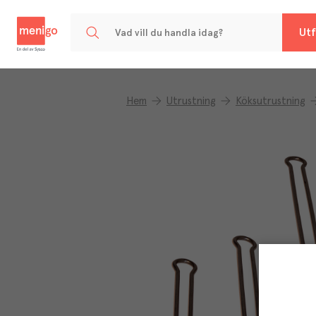
Menigo
Utf
Hem
Utrustning
Köksutrustning