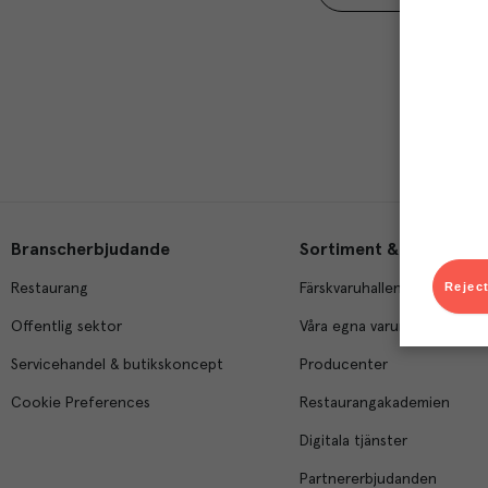
Branscherbjudande
Sortiment & tjänster
Reject
Restaurang
Färskvaruhallen
Offentlig sektor
Våra egna varumärken
Servicehandel & butikskoncept
Producenter
Cookie Preferences
Restaurangakademien
Digitala tjänster
Partnererbjudanden