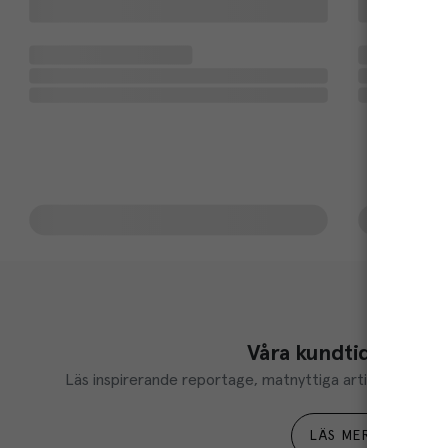
Våra kundtidningar
Läs inspirerande reportage, matnyttiga artiklar och ta d
LÄS MER