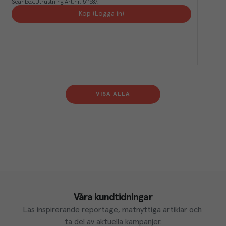
Scanbox
Utrustning
Art.nr.
511687
Köp (Logga in)
VISA ALLA
Våra kundtidningar
Läs inspirerande reportage, matnyttiga artiklar och 
ta del av aktuella kampanjer.