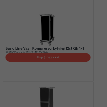
Basic Line Vagn Kompressorkylning 12st GN 1/1
Scanbox
Utrustning
Art.nr.
508276
Köp (Logga in)