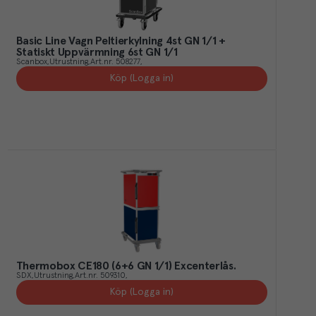
Basic Line Vagn Peltierkylning 4st GN 1/1 +
Statiskt Uppvärmning 6st GN 1/1
Scanbox
Utrustning
Art.nr.
508277
Köp (Logga in)
Thermobox CE180 (6+6 GN 1/1) Excenterlås.
SDX
Utrustning
Art.nr.
509310
Köp (Logga in)