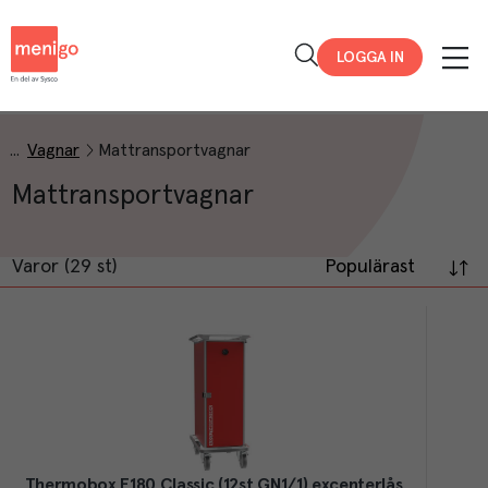
Menigo
LOGGA IN
Vagnar
Mattransportvagnar
Mattransportvagnar
Varor (29 st)
Populärast
Thermobox F180 Classic (12st GN1/1) excenterlås