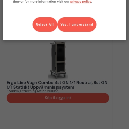
time or for more information visit our
privacy policy
.
Köp (Logga in)
Reject All
Yes, I understand
Ergo Line Vagn Combo 4st GN 1/1 Neutral, 8st GN
1/1 Statiskt Uppvärmningssystem
Scanbox
Utrustning
Art.nr.
508063
Köp (Logga in)