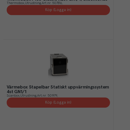
Thermobox
Utrustning
Art.nr.
507816
Köp (Logga in)
Värmebox Stapelbar Statiskt uppvärmingssystem
4st GN1/1
Scanbox
Utrustning
Art.nr.
501979
Köp (Logga in)