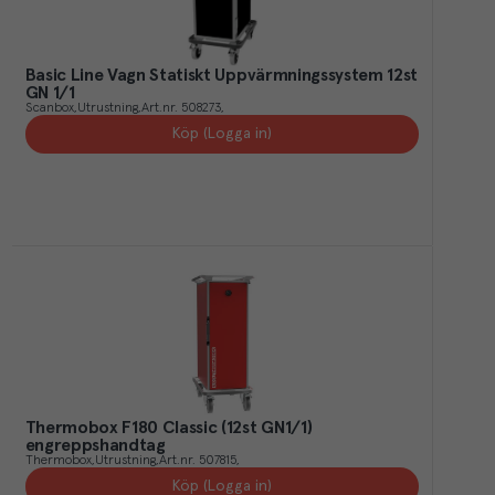
Basic Line Vagn Statiskt Uppvärmningssystem 12st
GN 1/1
Scanbox
Utrustning
Art.nr.
508273
Köp (Logga in)
Thermobox F180 Classic (12st GN1/1)
engreppshandtag
Thermobox
Utrustning
Art.nr.
507815
Köp (Logga in)