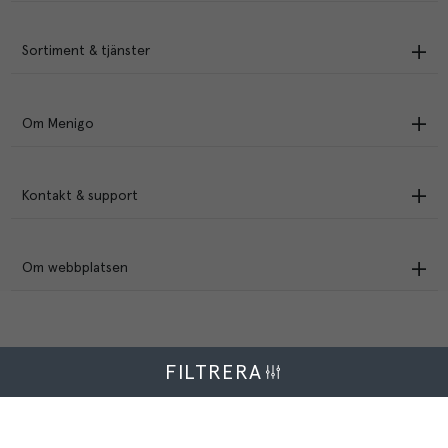
Sortiment & tjänster
Om Menigo
Kontakt & support
Om webbplatsen
FILTRERA
Menigo Foodservice AB
Box 1120, 721 28 Västerås