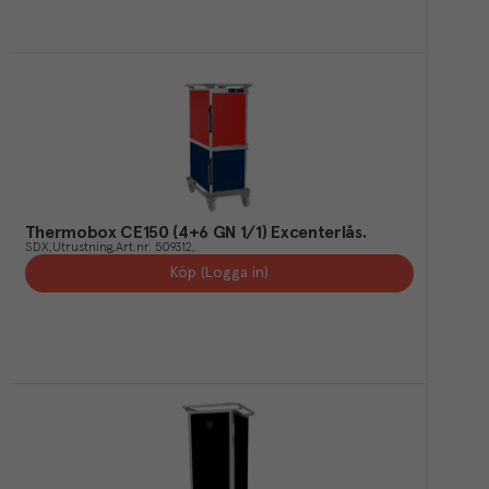
Thermobox CE150 (4+6 GN 1/1) Excenterlås.
SDX
Utrustning
Art.nr.
509312
Köp (Logga in)