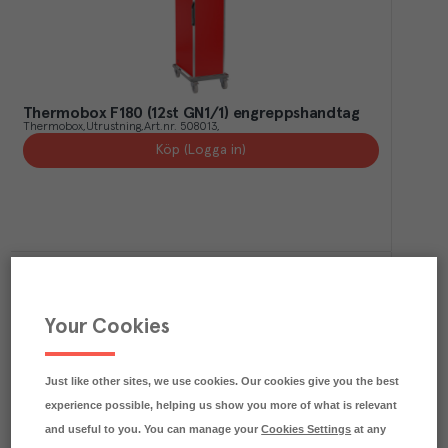
Thermobox F180 (12st GN1/1) engreppshandtag
Thermobox
Utrustning
Art.nr.
508013
Köp (Logga in)
Your Cookies
Just like other sites, we use cookies. Our cookies give you the best
experience possible, helping us show you more of what is relevant
Basic Line Vagn Fläktuppvärmningssystem 12st GN
and useful to you. You can manage your
Cookies Settings
at any
1/1
Scanbox
Utrustning
Art.nr.
508274