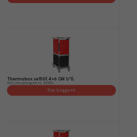
Thermobox se150( 4+6 GN 1/1).
SDX
Utrustning
Art.nr.
509311
Köp (Logga in)