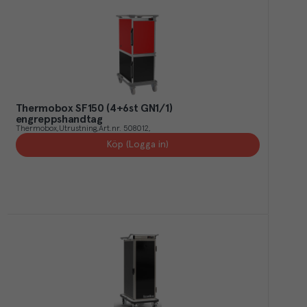
Thermobox SF150 (4+6st GN1/1)
engreppshandtag
Thermobox
Utrustning
Art.nr.
508012
Köp (Logga in)