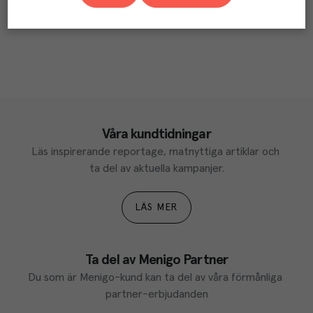
Våra kundtidningar
Läs inspirerande reportage, matnyttiga artiklar och 
ta del av aktuella kampanjer.
LÄS MER
Ta del av Menigo Partner
Du som är Menigo-kund kan ta del av våra förmånliga 
partner-erbjudanden