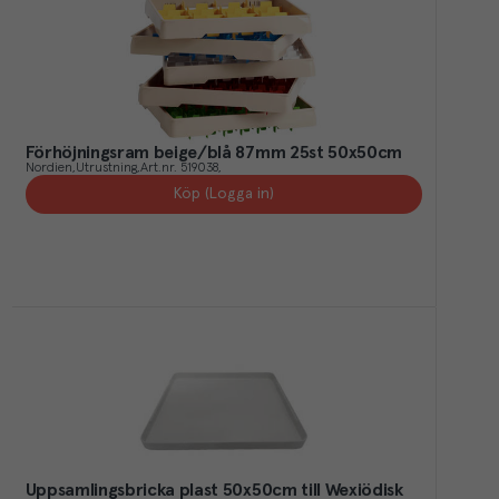
Förhöjningsram beige/blå 87mm 25st 50x50cm
Nordien
Utrustning
Art.nr.
519038
Köp (Logga in)
Uppsamlingsbricka plast 50x50cm till Wexiödisk