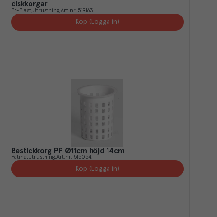
diskkorgar
Pr-Plast
Utrustning
Art.nr.
519163
Köp (Logga in)
Bestickkorg PP Ø11cm höjd 14cm
Patina
Utrustning
Art.nr.
515054
Köp (Logga in)