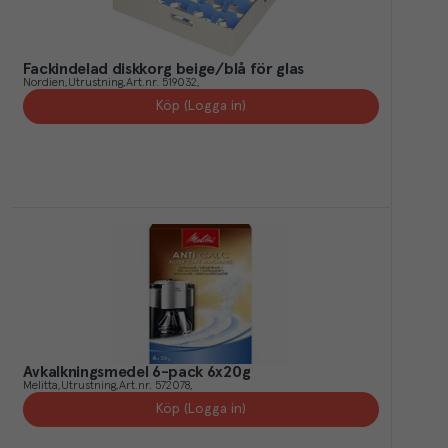
Fackindelad diskkorg beige/blå för glas
Nordien
Utrustning
Art.nr.
519032
Köp (Logga in)
Avkalkningsmedel 6-pack 6x20g
Melitta
Utrustning
Art.nr.
572078
Köp (Logga in)