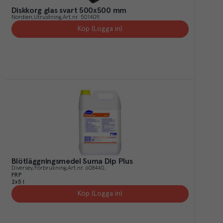
Diskkorg glas svart 500x500 mm
Nordien
Utrustning
Art.nr.
501409
Köp (Logga in)
Blötläggningsmedel Suma Dip Plus
Diversey
Förbrukning
Art.nr.
608440
FRP
2x5 l
Köp (Logga in)