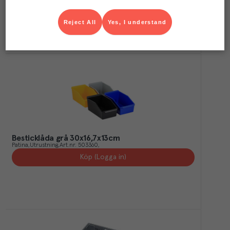
Köp (Logga in)
Reject All
Yes, I understand
Besticklåda grå 30x16,7x13cm
Patina
Utrustning
Art.nr.
503360
Köp (Logga in)