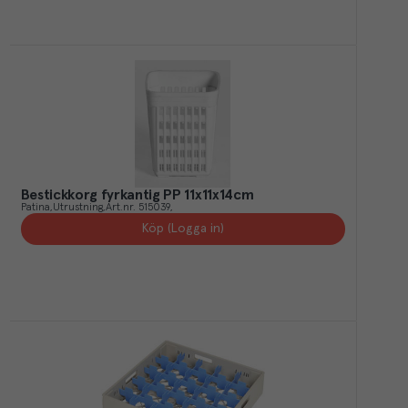
Bestickkorg fyrkantig PP 11x11x14cm
Patina
Utrustning
Art.nr.
515039
Köp (Logga in)