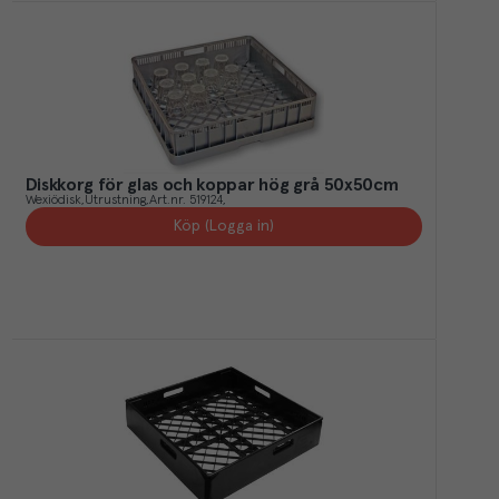
Diskkorg för glas och koppar hög grå 50x50cm
Wexiödisk
Utrustning
Art.nr.
519124
Köp (Logga in)