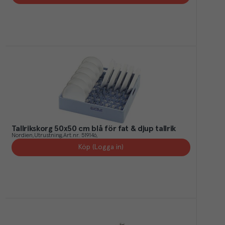
Tallrikskorg 50x50 cm blå för fat & djup tallrik
Nordien
Utrustning
Art.nr.
519146
Köp (Logga in)