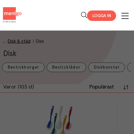
Menigo
LOGGA IN
Disk & städ
Disk
Disk
Bestickkorgar
Besticklådor
Diskborstar
Varor (103 st)
Populärast