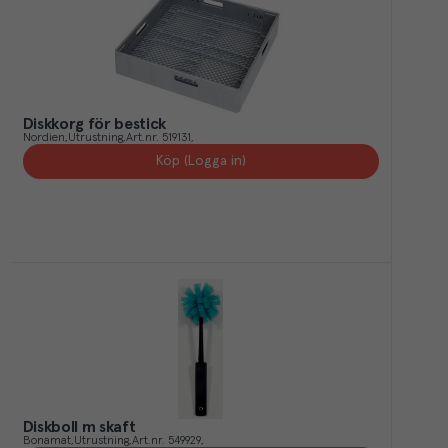
Diskkorg för bestick
Nordien
Utrustning
Art.nr.
519131
Köp (Logga in)
Diskboll m skaft
Bonamat
Utrustning
Art.nr.
549929