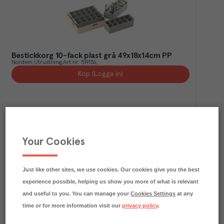
Bestickkorg 10-fack plast grå 49x18x14cm PP
Nordien
Utrustning
Art.nr.
519156
Köp (Logga in)
Your Cookies
Just like other sites, we use cookies. Our cookies give you the best
experience possible, helping us show you more of what is relevant
and useful to you. You can manage your
Cookies Settings
at any
time or for more information visit our
privacy policy
.
Diskkorg för flata tallrikar gul_
Zanussi
Utrustning
Art.nr.
519111