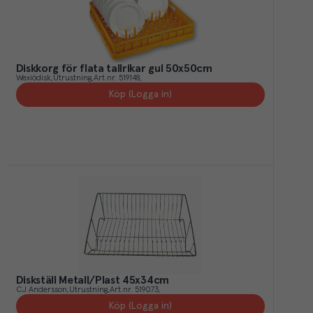
Diskkorg för flata tallrikar gul 50x50cm
Wexiödisk
Utrustning
Art.nr.
519148
Köp (Logga in)
Diskställ Metall/Plast 45x34cm
CJ Andersson
Utrustning
Art.nr.
519073
Köp (Logga in)