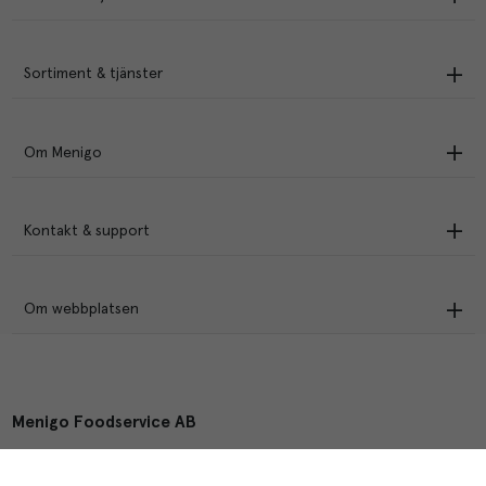
Sortiment & tjänster
Om Menigo
Kontakt & support
Om webbplatsen
Menigo Foodservice AB
Box 1120, 721 28 Västerås