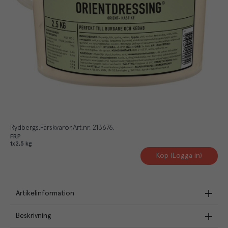
Rydbergs
Färskvaror
Art.nr.
213676
FRP
1x2,5 kg
Köp (Logga in)
Artikelinformation
Beskrivning