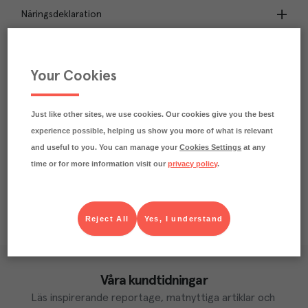
Näringsdeklaration
1.2
kg
Klimatavtryck
CO₂e/kg
Your Cookies
Varje kilo av varan påverkar klimatet motsvarande
utsläppen av 1.2 kg koldioxid.
Läs mer om hur vi beräknar klimatavtryck
Just like other sites, we use cookies. Our cookies give you the best
experience possible, helping us show you more of what is relevant
and useful to you. You can manage your
Cookies Settings
at any
time or for more information visit our
privacy policy
.
Reject All
Yes, I understand
Våra kundtidningar
Läs inspirerande reportage, matnyttiga artiklar och 