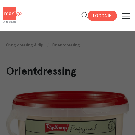
Menigo
LOGGA IN
Övrig dressing & dip
Orientdressing
Orientdressing