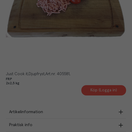
Just Cook it
Djupfryst
Art.nr.
405581
FRP
2x2,5 kg
Köp (Logga in)
Artikelinformation
Praktisk info