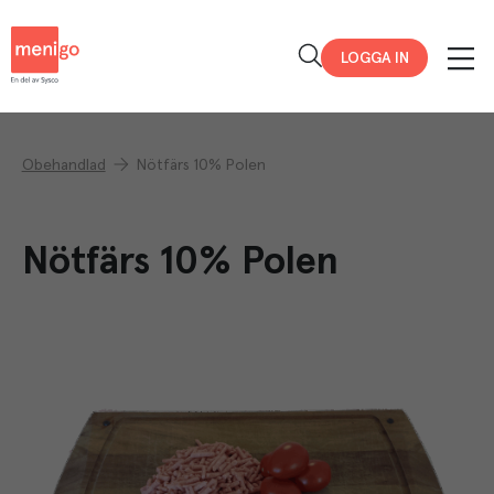
Menigo
LOGGA IN
Obehandlad
Nötfärs 10% Polen
Nötfärs 10% Polen