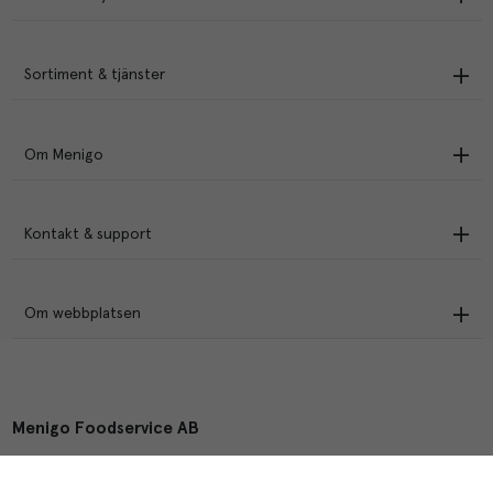
Sortiment & tjänster
Om Menigo
Kontakt & support
Om webbplatsen
Menigo Foodservice AB
Box 1120, 721 28 Västerås