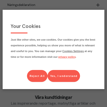
Näringsdeklaration
45.9
kg
Klimatavtryck
CO₂e/kg
Your Cookies
Varje kilo av varan påverkar klimatet motsvarande
utsläppen av 45.9 kg koldioxid.
Läs mer om hur vi beräknar klimatavtryck
Just like other sites, we use cookies. Our cookies give you the best
experience possible, helping us show you more of what is relevant
and useful to you. You can manage your
Cookies Settings
at any
time or for more information visit our
privacy policy
.
Reject All
Yes, I understand
Våra kundtidningar
Läs inspirerande reportage, matnyttiga artiklar och 