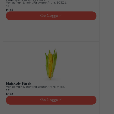
Menigo frukt & grönt
Färskvaror
Art.nr.
303626
ST
1x1 st
Köp (Logga in)
Majskolv Färsk
Menigo frukt & grönt
Färskvaror
Art.nr.
741576
ST
1x1 st
Köp (Logga in)