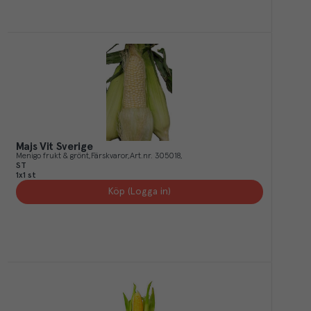
Majs Vit Sverige
Menigo frukt & grönt
Färskvaror
Art.nr.
305018
ST
1x1 st
Köp (Logga in)