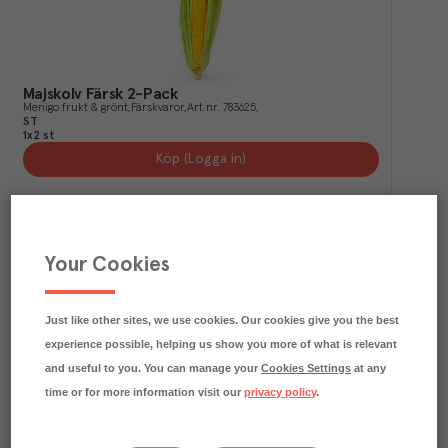
Majskolv Färsk 2-Pack
Menigo frukt & grönt
Färskvaror
Art.nr.
783625
ST
1x2 st
Köp (Logga in)
Your Cookies
Just like other sites, we use cookies. Our cookies give you the best
experience possible, helping us show you more of what is relevant
and useful to you. You can manage your
Cookies Settings
at any
time or for more information visit our
privacy policy
.
Majs Svart
Menigo frukt & grönt
Färskvaror
Art.nr.
302733