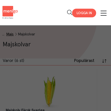
Menigo
LOGGA IN
Majs
Majskolvar
Majskolvar
Varor (6 st)
Populärast
Majskolv Färsk Sverige