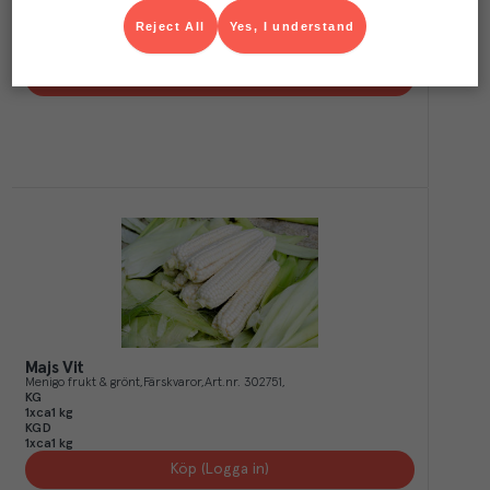
KGD
1xca1 kg
Reject All
Yes, I understand
KG
1xca1 kg
Köp (Logga in)
Majs Vit
Menigo frukt & grönt
Färskvaror
Art.nr.
302751
KG
1xca1 kg
KGD
1xca1 kg
Köp (Logga in)