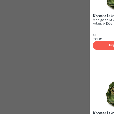
Italien
Kronärtsk
Menigo frukt 
Art.nr.
741558
ST
1x1 st
Kö
Kronärtsk