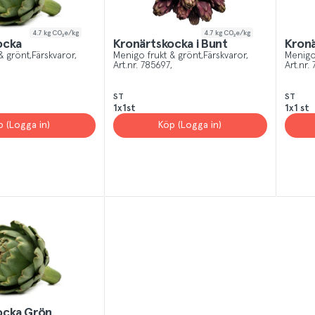
4.7
kg CO₂e/kg
4.7
kg CO₂e/kg
ocka
Kronärtskocka i Bunt
Kronä
& grönt
Färskvaror
Menigo frukt & grönt
Färskvaror
Menigo
Art.nr.
785697
Art.nr.
ST
ST
1x1st
1x1 st
p (Logga in)
Köp (Logga in)
ocka Grön