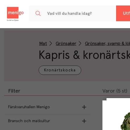
Menigo
Utf
Mat
Grönsaker
Grönsaker, svamp & lö
Kapris & kronärts
Kronärtskocka
Filter
Varor (5 st)
Färskvaruhallen Menigo
Bransch och matkultur
Vårens sortiment