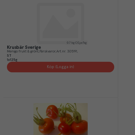
0.7
kg CO₂e/kg
Krusbär Sverige
Menigo frukt & grönt
Färskvaror
Art.nr.
305191
ST
1x125g
Köp (Logga in)