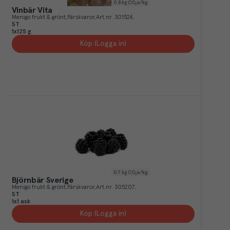
0.8
kg CO₂e/kg
Vinbär Vita
Menigo frukt & grönt
Färskvaror
Art.nr.
301524
ST
1x125 g
Köp (Logga in)
0.7
kg CO₂e/kg
Björnbär Sverige
Menigo frukt & grönt
Färskvaror
Art.nr.
305207
ST
1x1 ask
Köp (Logga in)