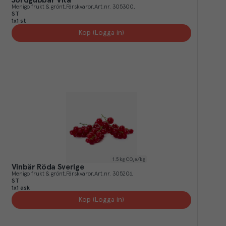
Menigo frukt & grönt
Färskvaror
Art.nr.
305300
ST
1x1 st
Köp (Logga in)
1.5
kg CO₂e/kg
Vinbär Röda Sverige
Menigo frukt & grönt
Färskvaror
Art.nr.
305206
ST
1x1 ask
Köp (Logga in)