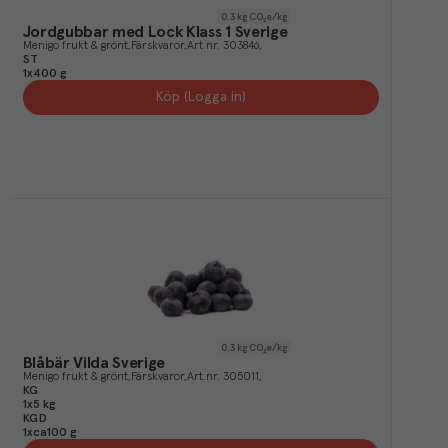
0.3
kg CO₂e/kg
Jordgubbar med Lock Klass 1 Sverige
Menigo frukt & grönt
Färskvaror
Art.nr.
303846
ST
1x400 g
Köp (Logga in)
0.3
kg CO₂e/kg
Blåbär Vilda Sverige
Menigo frukt & grönt
Färskvaror
Art.nr.
305011
KG
1x5 kg
KGD
1xca100 g