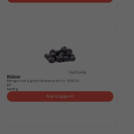
1
kg CO₂e/kg
Blåbär
Menigo frukt & grönt
Färskvaror
Art.nr.
305205
ST
1x125 g
Köp (Logga in)