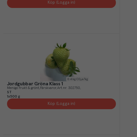
Köp (Logga in)
0.4
kg CO₂e/kg
Jordgubbar Gröna Klass 1
Menigo frukt & grönt
Färskvaror
Art.nr.
302750
ST
1x500 g
Köp (Logga in)