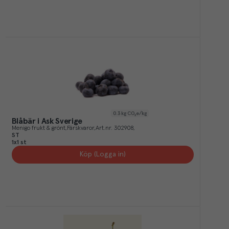
0.3
kg CO₂e/kg
Blåbär i Ask Sverige
Menigo frukt & grönt
Färskvaror
Art.nr.
302908
ST
1x1 st
Köp (Logga in)