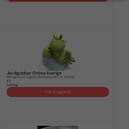
Jordgubbar Gröna Sverige
Menigo frukt & grönt
Färskvaror
Art.nr.
305168
ST
1x500g
Köp (Logga in)