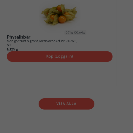
0.7
kg CO₂e/kg
Physalisbär
Menigo frukt & grönt
Färskvaror
Art.nr.
303681
ST
1x125 g
Köp (Logga in)
VISA ALLA