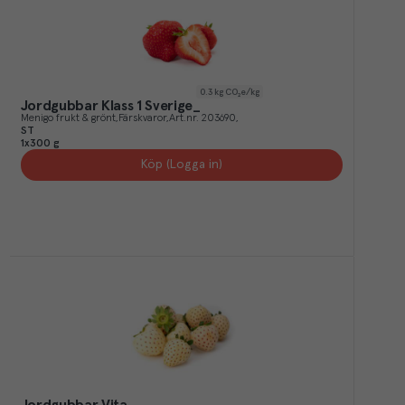
0.3
kg CO₂e/kg
Jordgubbar Klass 1 Sverige_
Menigo frukt & grönt
Färskvaror
Art.nr.
203690
ST
1x300 g
Köp (Logga in)
Jordgubbar Vita