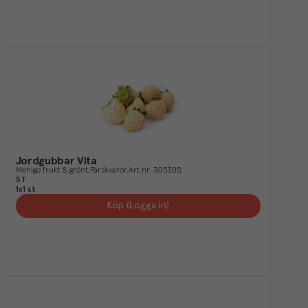
Jordgubbar Vita
Menigo frukt & grönt
Färskvaror
Art.nr.
305305
ST
1x1 st
Köp (Logga in)