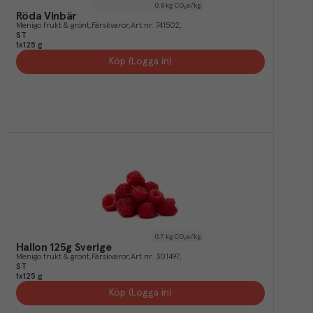
0.8
kg CO₂e/kg
Röda Vinbär
Menigo frukt & grönt
Färskvaror
Art.nr.
741502
ST
1x125 g
Köp (Logga in)
0.7
kg CO₂e/kg
Hallon 125g Sverige
Menigo frukt & grönt
Färskvaror
Art.nr.
301497
ST
1x125 g
Köp (Logga in)