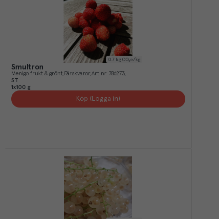
0.7
kg CO₂e/kg
Smultron
Menigo frukt & grönt
Färskvaror
Art.nr.
786273
ST
1x100 g
Köp (Logga in)