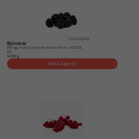
1.2
kg CO₂e/kg
Björnbär
Menigo frukt & grönt
Färskvaror
Art.nr.
305208
ST
1x125 g
Köp (Logga in)