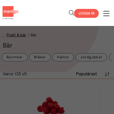
Menigo
LOGGA IN
Frukt & bär
Bär
Bär
Björnbär
Blåbär
Hallon
Jordgubbar
Varor (33 st)
Populärast