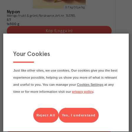
0.7
kg CO₂e/kg
Nypon
Menigo frukt & grönt
Färskvaror
Art.nr.
763785
ST
1x500 g
Köp (Logga in)
Your Cookies
Just like other sites, we use cookies. Our cookies give you the best
experience possible, helping us show you more of what is relevant
and useful to you. You can manage your
Cookies Settings
at any
time or for more information visit our
privacy policy
.
0.7
kg CO₂e/kg
Krusbär
Menigo frukt & grönt
Färskvaror
Art.nr.
749602
Reject All
Yes, I understand
ST
1x1 ask
Köp (Logga in)