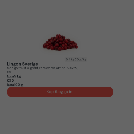
0.4
kg CO₂e/kg
Lingon Sverige
Menigo frukt & grönt
Färskvaror
Art.nr.
303892
KG
1xca5 kg
KGD
1xca100 g
Köp (Logga in)