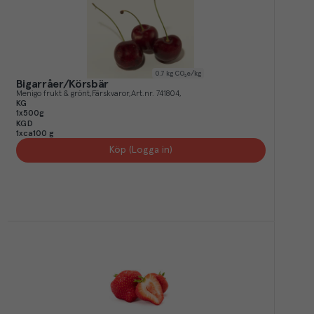
0.7
kg CO₂e/kg
Bigarråer/Körsbär
Menigo frukt & grönt
Färskvaror
Art.nr.
741804
KG
1x500g
KGD
1xca100 g
Köp (Logga in)