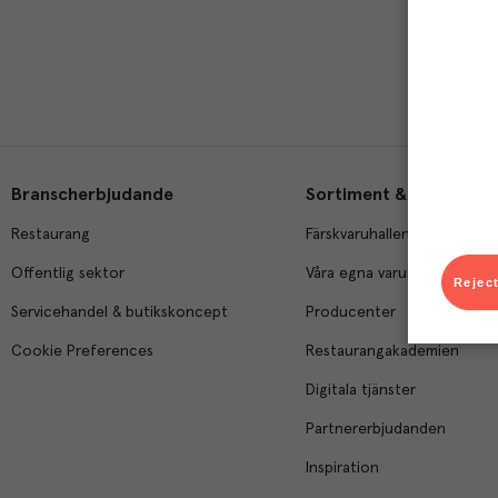
Branscherbjudande
Sortiment & tjänster
Restaurang
Färskvaruhallen
Offentlig sektor
Våra egna varumärken
Reject
Servicehandel & butikskoncept
Producenter
Cookie Preferences
Restaurangakademien
Digitala tjänster
Partnererbjudanden
Inspiration