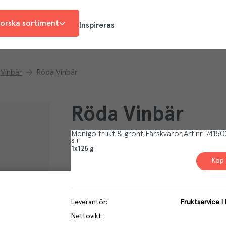
orska sortiment
Inspireras
Vinbär
Röda Vinbär
Röda Vinbär
Menigo frukt & grönt
Färskvaror
Art.nr.
74150
ST
1x125 g
Köp 
Leverantör
:
Fruktservice I
Nettovikt
: