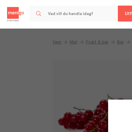
Menigo
Utf
Hem
Mat
Frukt & bär
Bär