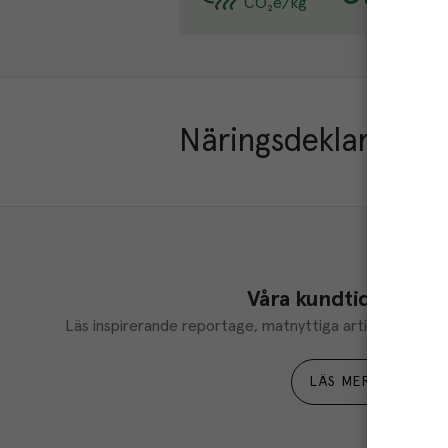
CO₂e/kg
Lä
Näringsdeklaration
Våra kundtidningar
Läs inspirerande reportage, matnyttiga artiklar och ta d
LÄS MER