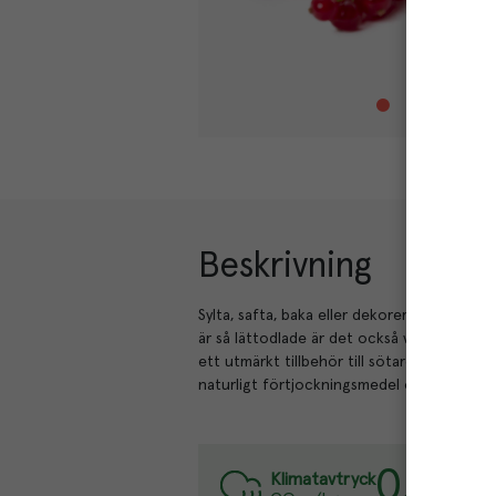
Beskrivning
Sylta, safta, baka eller dekorera. Vinbär ä
är så lättodlade är det också vanligt att hi
ett utmärkt tillbehör till sötare desserter 
naturligt förtjockningsmedel och lämpar sig
0.8
kg
Va
Klimatavtryck