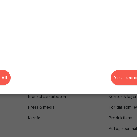
Om Menigo
Kontakt & s
Företagsfakta
Bli kund
Företagsledning
Kundservice
 All
Yes, I unde
Hållbarhet
Säljavdelning
Branschsamarbeten
Kontor & lager
Press & media
För dig som le
Karriär
Produktlarm
Autogiroanmä