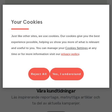
0.8
kg
Klimatavtryck
CO₂e/kg
Varje kilo av varan påverkar klimatet motsvarande
Your Cookies
utsläppen av 0.8 kg koldioxid.
Läs mer om hur vi beräknar klimatavtryck
Just like other sites, we use cookies. Our cookies give you the best
experience possible, helping us show you more of what is relevant
and useful to you. You can manage your
Cookies Settings
at any
time or for more information visit our
privacy policy
.
Reject All
Yes, I understand
Våra kundtidningar
Läs inspirerande reportage, matnyttiga artiklar och 
ta del av aktuella kampanjer.