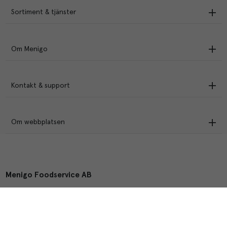
Sortiment & tjänster
Om Menigo
Kontakt & support
Om webbplatsen
Menigo Foodservice AB
Box 1120, 721 28 Västerås
© Menigo 2026
[
esales
]