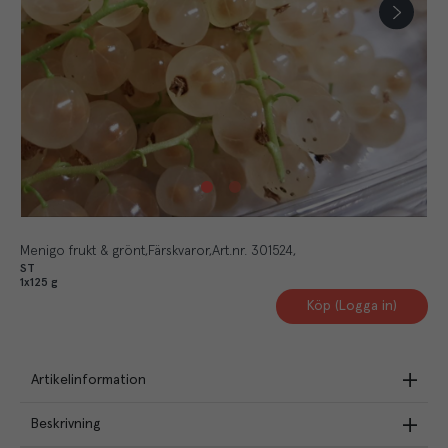
Menigo frukt & grönt
Färskvaror
Art.nr.
301524
ST
1x125 g
Köp (Logga in)
Artikelinformation
Beskrivning