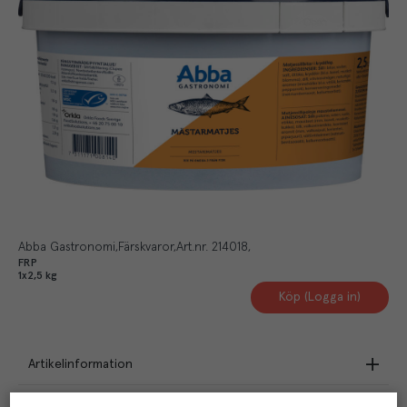
Abba Gastronomi
Färskvaror
Art.nr.
214018
FRP
1x2,5 kg
Köp (Logga in)
Artikelinformation
Beskrivning