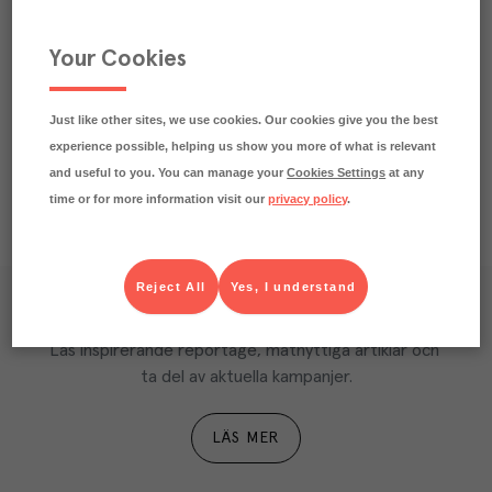
Märkningar
Your Cookies
Näringsdeklaration
Just like other sites, we use cookies. Our cookies give you the best
experience possible, helping us show you more of what is relevant
and useful to you. You can manage your
Cookies Settings
at any
time or for more information visit our
privacy policy
.
Reject All
Yes, I understand
Våra kundtidningar
Läs inspirerande reportage, matnyttiga artiklar och 
ta del av aktuella kampanjer.
LÄS MER