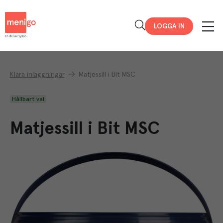
Menigo
LOGGA IN
Klara inläggningar
Matjessill i Bit MSC
Hållbart val
Matjessill i Bit MSC