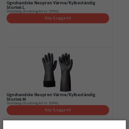
Ugnshandske Neopren Värme/Kylbeständig
Storlek L
Granberg
Utrustning
Art.nr.
509162
Köp (Logga in)
Ugnshandske Neopren Värme/Kylbeständig
Storlek M
Granberg
Utrustning
Art.nr.
509161
Köp (Logga in)