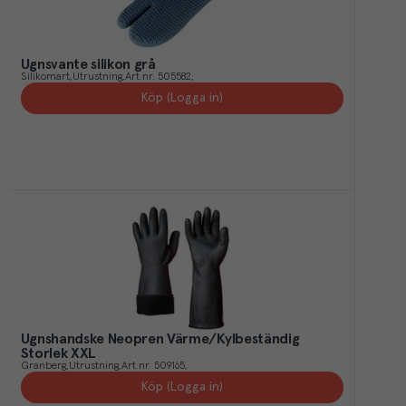
Ugnsvante silikon grå
Silikomart
Utrustning
Art.nr.
505582
Köp (Logga in)
Ugnshandske Neopren Värme/Kylbeständig
Storlek XXL
Granberg
Utrustning
Art.nr.
509165
Köp (Logga in)