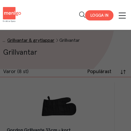
Menigo
LOGGA IN
Grillvantar & grytlappar
Grillvantar
Grillvantar
Varor (8 st)
Populärast
Gordon Grillvante 33cm - kort