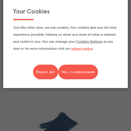
Your Cookies
Just like other sites, we use cookies. Our cookies give you the best
experience possible, helping us show you more of what is relevant
and useful to you. You can manage your
Cookies Settings
at any
time or for more information visit our
privacy policy
.
Ugnshandske Neopren Värme/Kylbeständig
Storlek XL
Granberg
Utrustning
Art.nr.
509163
Reject All
Yes, I understand
Köp (Logga in)