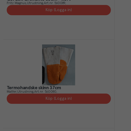
Fritz Magnus
Utrustning
Art.nr.
560089
Köp (Logga in)
Termohandske skinn 37cm
Matfer
Utrustning
Art.nr.
560080
Köp (Logga in)