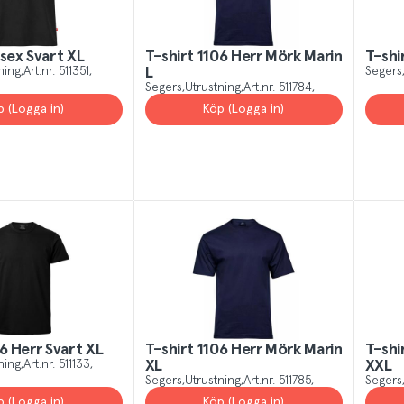
isex Svart XL
T-shirt 1106 Herr Mörk Marin
T-shi
ning
Art.nr.
511351
L
Segers
Segers
Utrustning
Art.nr.
511784
p (Logga in)
Köp (Logga in)
06 Herr Svart XL
T-shirt 1106 Herr Mörk Marin
T-shi
ning
Art.nr.
511133
XL
XXL
Segers
Utrustning
Art.nr.
511785
Segers
p (Logga in)
Köp (Logga in)