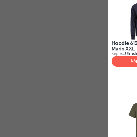
Hoodie 613
Marin XXL
Segers
Utrust
Kö