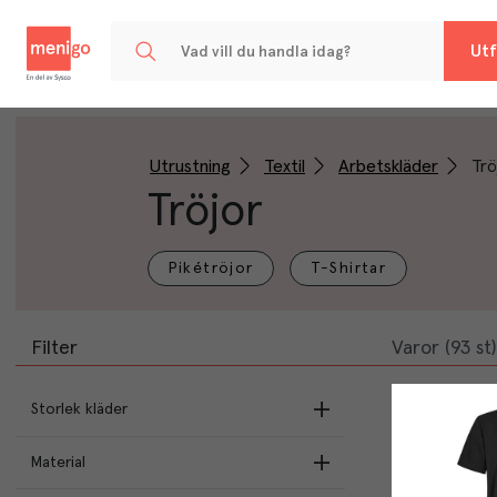
Menigo
Utf
Utrustning
Textil
Arbetskläder
Trö
Tröjor
Pikétröjor
T-Shirtar
Filter
Varor (93 st)
Storlek kläder
Material