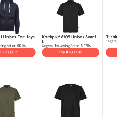
1 Unisex Tee Jays
Kockpiké 6109 Unisex Svart
T-shi
L
Segers
ning
Art.nr.
512116
Segers
Utrustning
Art.nr.
512756
p (Logga in)
Köp (Logga in)