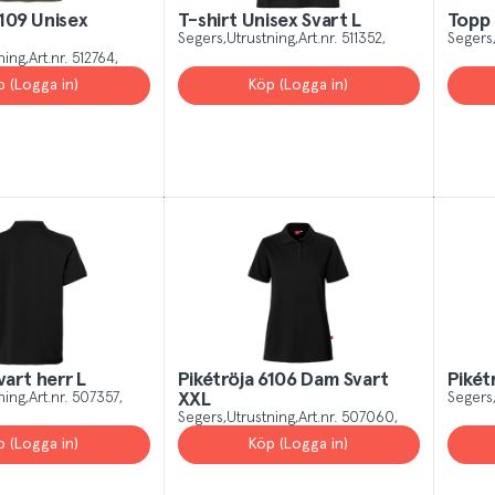
 All
Yes, I unde
109 Unisex
T-shirt Unisex Svart L
Topp 
Segers
Utrustning
Art.nr.
511352
Segers
ning
Art.nr.
512764
p (Logga in)
Köp (Logga in)
vart herr L
Pikétröja 6106 Dam Svart
Pikét
ning
Art.nr.
507357
XXL
Segers
Segers
Utrustning
Art.nr.
507060
p (Logga in)
Köp (Logga in)