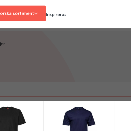
orska sortiment
Inspireras
jor