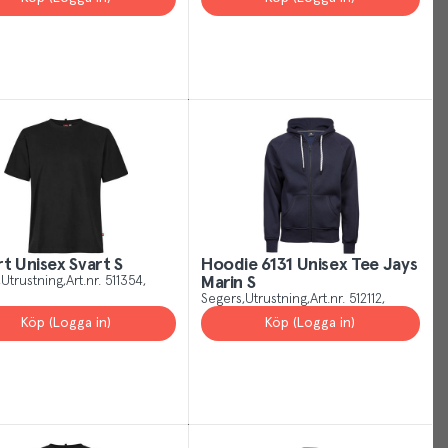
you
the
best
experience
possible,
helping
us
show
you
more
of
rt Unisex Svart S
Hoodie 6131 Unisex Tee Jays
what
Utrustning
Art.nr.
511354
Marin S
is
Segers
Utrustning
Art.nr.
512112
relevant
Köp (Logga in)
Köp (Logga in)
and
useful
to
you.
You