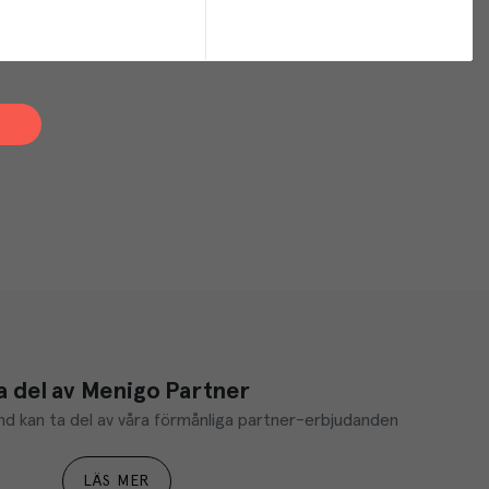
a del av Menigo Partner
d kan ta del av våra förmånliga partner-erbjudanden
LÄS MER