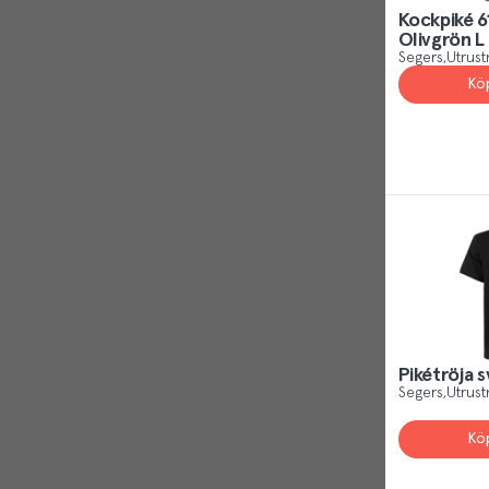
Reject
Kockpiké 6
Olivgrön L
Segers
Utrust
Kö
Pikétröja s
Segers
Utrust
Kö