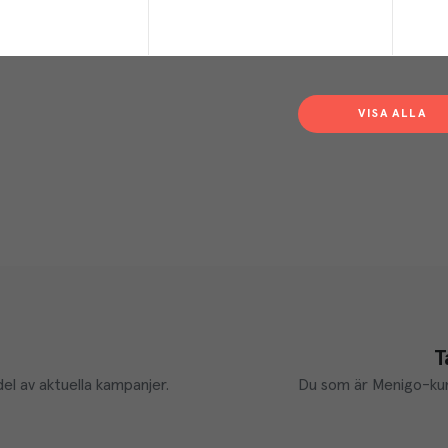
VISA ALLA
T
el av aktuella kampanjer.
Du som är Menigo-kun