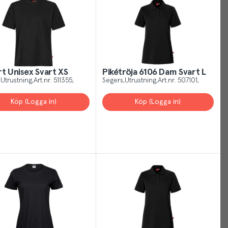
can
manage
your
Cookies
Settings
at
rt Unisex Svart XS
Pikétröja 6106 Dam Svart L
Utrustning
Art.nr.
511355
Segers
Utrustning
Art.nr.
507101
any
time
Köp (Logga in)
Köp (Logga in)
or
for
more
information
visit
our
privacy
policy
.