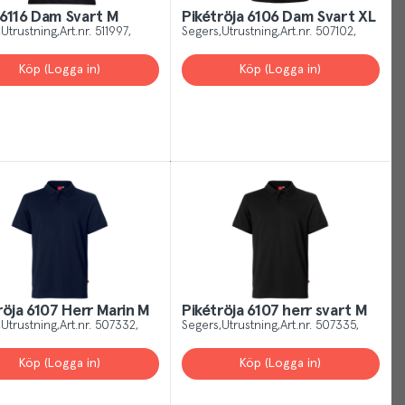
rstand
6116 Dam Svart M
Pikétröja 6106 Dam Svart XL
Utrustning
Art.nr.
511997
Segers
Utrustning
Art.nr.
507102
Köp (Logga in)
Köp (Logga in)
röja 6107 Herr Marin M
Pikétröja 6107 herr svart M
Utrustning
Art.nr.
507332
Segers
Utrustning
Art.nr.
507335
Köp (Logga in)
Köp (Logga in)