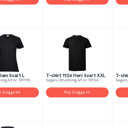
Dam Svart L
T-shirt 1106 Herr Svart XXL
T-shi
ning
Art.nr.
511998
Segers
Utrustning
Art.nr.
511134
Segers
p (Logga in)
Köp (Logga in)