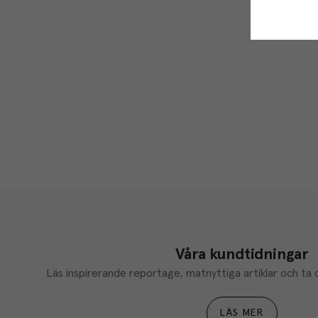
Våra kundtidningar
Läs inspirerande reportage, matnyttiga artiklar och ta d
LÄS MER