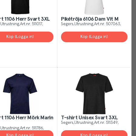
rt 1106 Herr Svart 3XL
Pikétröja 6106 Dam Vit M
Utrustning
Art.nr.
511017
Segers
Utrustning
Art.nr.
507063
Köp (Logga in)
Köp (Logga in)
Your
Cookies
Just
like
other
sites,
we
use
cookies.
Our
rt 1106 Herr Mörk Marin
T-shirt Unisex Svart 3XL
Segers
Utrustning
Art.nr.
511349
cookies
Utrustning
Art.nr.
511786
give
Köp (Logga in)
Köp (Logga in)