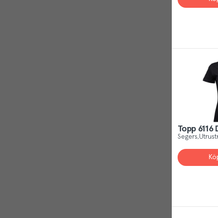
Topp 6116 
Segers
Utrust
Kö