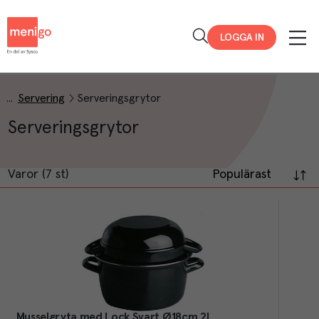
Menigo
LOGGA IN
Servering
Serveringsgrytor
Serveringsgrytor
Varor (7 st)
Populärast
Musselgryta med Lock Svart Ø18cm 2L