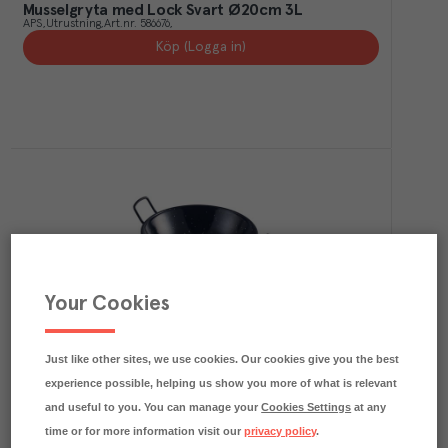
Musselgryta med Lock Svart Ø20cm 3L
APS
Utrustning
Art.nr.
586676
Köp (Logga in)
Your Cookies
Gryta Emalerad Svart Ø22cm H 5,5cm
GenWare
Utrustning
Art.nr.
507413
Köp (Logga in)
Just like other sites, we use cookies. Our cookies give you the best
experience possible, helping us show you more of what is relevant
and useful to you. You can manage your
Cookies Settings
at any
time or for more information visit our
privacy policy
.