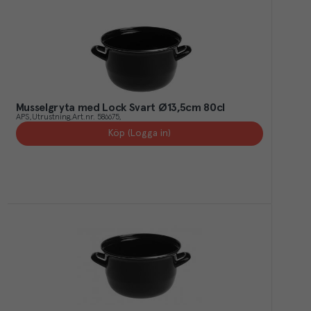
Musselgryta med Lock Svart Ø13,5cm 80cl
APS
Utrustning
Art.nr.
586675
Köp (Logga in)