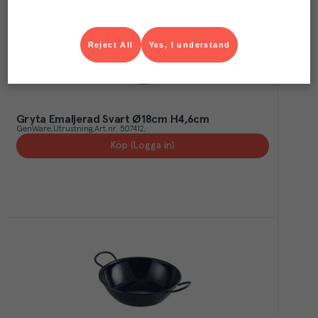
Reject All
Yes, I understand
Gryta Emaljerad Svart Ø18cm H4,6cm
GenWare
Utrustning
Art.nr.
507412
Köp (Logga in)