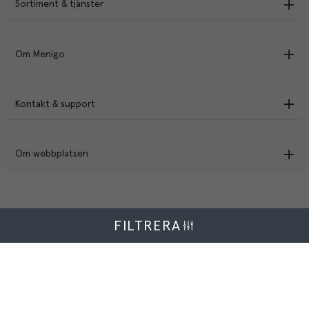
Sortiment & tjänster
Om Menigo
Kontakt & support
Om webbplatsen
FILTRERA
Menigo Foodservice AB
Box 1120, 721 28 Västerås
© Menigo 2026
[
esales
]