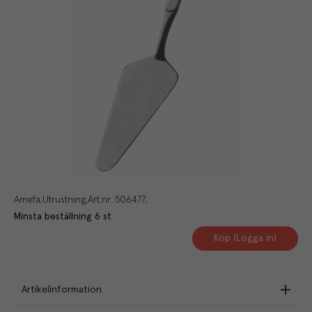
Amefa
Utrustning
Art.nr.
506477
Minsta beställning
6
st
Köp (Logga in)
Artikelinformation