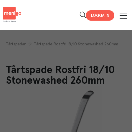
Menigo
LOGGA IN
Tårtspadar
Tårtspade Rostfri 18/10 Stonewashed 260mm
Tårtspade Rostfri 18/10
Stonewashed 260mm