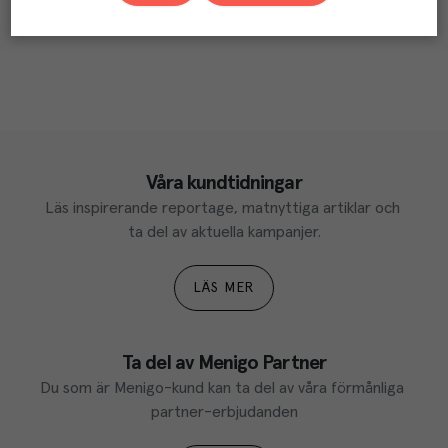
Våra kundtidningar
Läs inspirerande reportage, matnyttiga artiklar och 
ta del av aktuella kampanjer.
LÄS MER
Ta del av Menigo Partner
Du som är Menigo-kund kan ta del av våra förmånliga 
partner-erbjudanden