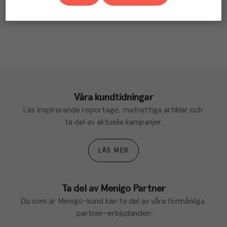
Våra kundtidningar
Läs inspirerande reportage, matnyttiga artiklar och 
ta del av aktuella kampanjer.
LÄS MER
Ta del av Menigo Partner
Du som är Menigo-kund kan ta del av våra förmånliga 
partner-erbjudanden