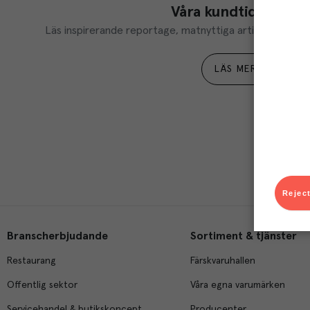
Våra kundtidningar
Läs inspirerande reportage, matnyttiga artiklar och ta d
LÄS MER
Reject
Branscherbjudande
Sortiment & tjänster
Restaurang
Färskvaruhallen
Offentlig sektor
Våra egna varumärken
Servicehandel & butikskoncept
Producenter