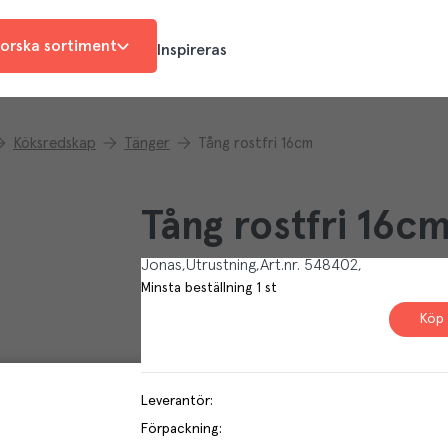
orska sortiment
Inspireras
Köksredskap
Tänger
Tång rostfri 16cm
Tång rostfri 16c
Jonas
Utrustning
Art.nr.
548402
Minsta beställning
1
st
Köp 
Leverantör
:
Förpackning
: