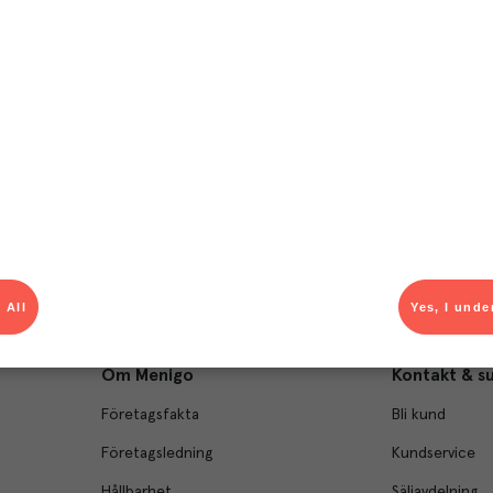
T
el av aktuella kampanjer.
Du som är Menigo-kun
 All
Yes, I unde
Om Menigo
Kontakt & s
Företagsfakta
Bli kund
Företagsledning
Kundservice
Hållbarhet
Säljavdelning