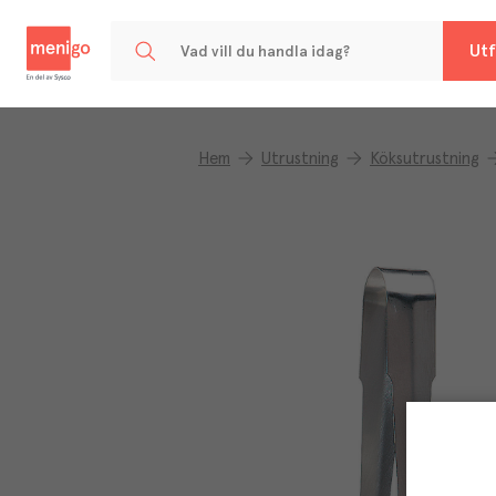
Menigo
Utf
Hem
Utrustning
Köksutrustning