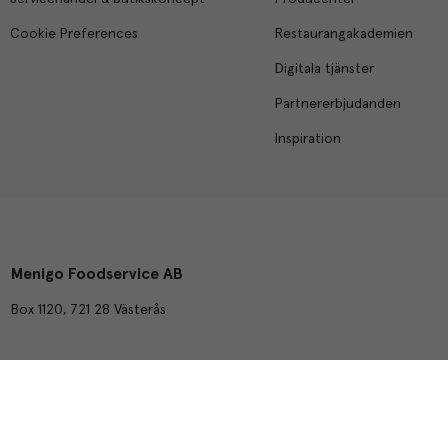
Cookie Preferences
Restaurangakademien
Digitala tjänster
Partnererbjudanden
Inspiration
Menigo Foodservice AB
Box 1120, 721 28 Västerås