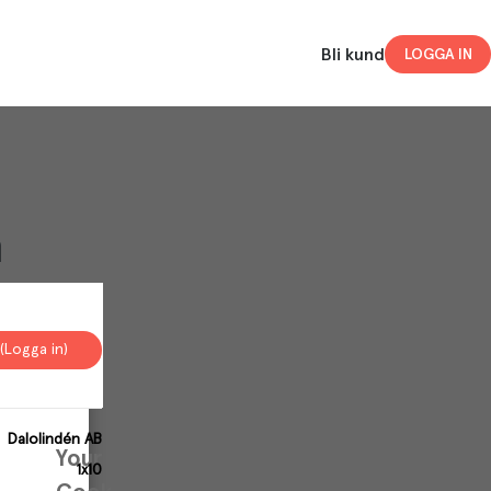
Bli kund
LOGGA IN
m
(Logga in)
Dalolindén AB
Your
1x10