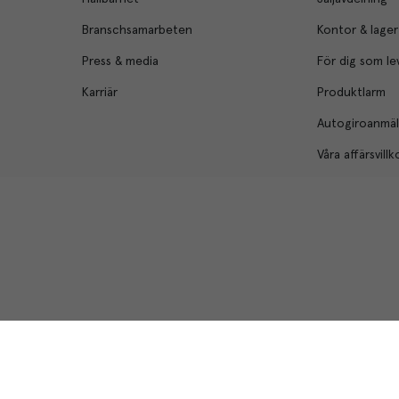
Branschsamarbeten
Kontor & lager
Press & media
För dig som le
Karriär
Produktlarm
Autogiroanmä
Våra affärsvillk