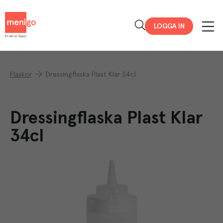
Menigo
LOGGA IN
Flaskor
Dressingflaska Plast Klar 34cl
Dressingflaska Plast Klar
34cl