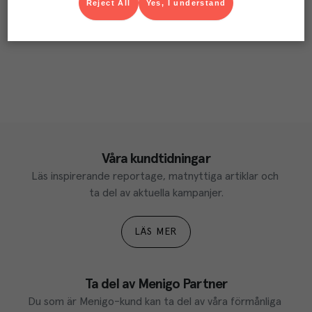
Reject All
Yes, I understand
Våra kundtidningar
Läs inspirerande reportage, matnyttiga artiklar och 
ta del av aktuella kampanjer.
LÄS MER
Ta del av Menigo Partner
Du som är Menigo-kund kan ta del av våra förmånliga 