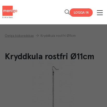
Menigo
LOGGA IN
Övriga köksredskap
Kryddkula rostfri Ø11cm
Kryddkula rostfri Ø11cm