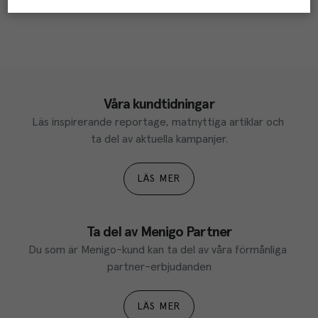
Våra kundtidningar
Läs inspirerande reportage, matnyttiga artiklar och 
ta del av aktuella kampanjer.
LÄS MER
Ta del av Menigo Partner
Du som är Menigo-kund kan ta del av våra förmånliga 
partner-erbjudanden
LÄS MER