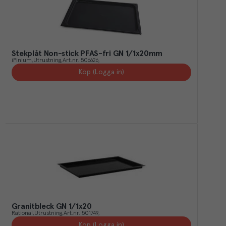
Stekplåt Non-stick PFAS-fri GN 1/1x20mm
iPinium
Utrustning
Art.nr.
506626
Köp (Logga in)
Granitbleck GN 1/1x20
Rational
Utrustning
Art.nr.
501749
Köp (Logga in)