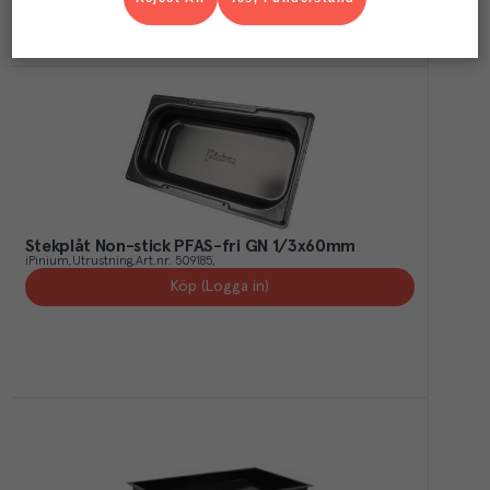
Stekplåt Non-stick PFAS-fri GN 1/3x60mm
iPinium
Utrustning
Art.nr.
509185
Köp (Logga in)