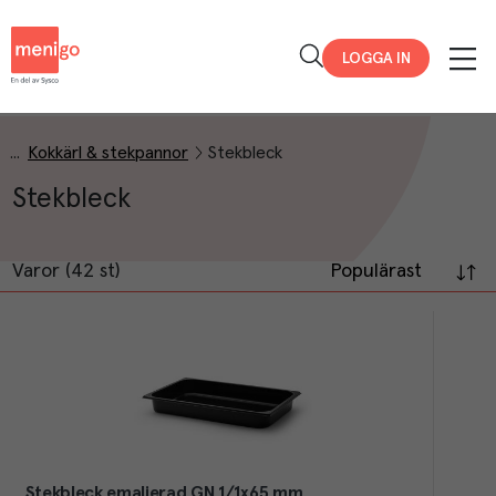
Menigo
LOGGA IN
Kokkärl & stekpannor
Stekbleck
Stekbleck
Varor (42 st)
Populärast
Stekbleck emaljerad GN 1/1x65 mm