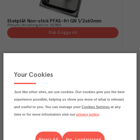
Stekplåt Non-stick PFAS-fri GN 1/2x60mm
iPinium
Utrustning
Art.nr.
507863
Köp (Logga in)
Your Cookies
Just like other sites, we use cookies. Our cookies give you the best
experience possible, helping us show you more of what is relevant
and useful to you. You can manage your
Cookies Settings
at any
time or for more information visit our
privacy policy
.
Stekplåt Non-stick PFAS-fri GN 1/2x20mm
iPinium
Utrustning
Art.nr.
509142
Köp (Logga in)
Reject All
Yes, I understand