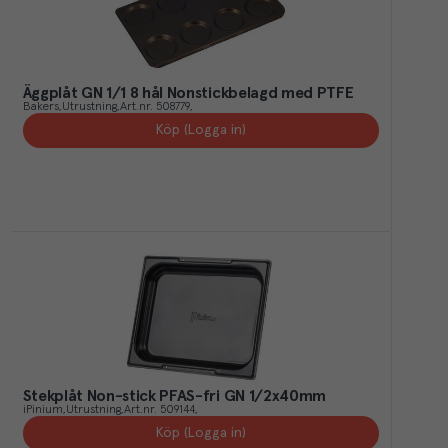
Äggplåt GN 1/1 8 hål Nonstickbelagd med PTFE
Bakers
Utrustning
Art.nr.
508779
Köp (Logga in)
Stekplåt Non-stick PFAS-fri GN 1/2x40mm
iPinium
Utrustning
Art.nr.
509144
Köp (Logga in)