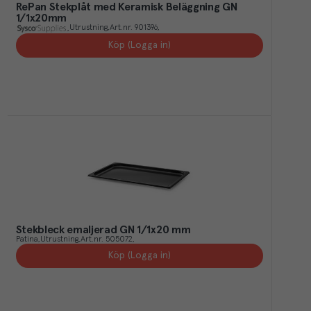
RePan Stekplåt med Keramisk Beläggning GN
1/1x20mm
Utrustning
Art.nr.
901396
Köp (Logga in)
Stekbleck emaljerad GN 1/1x20 mm
Patina
Utrustning
Art.nr.
505072
Köp (Logga in)