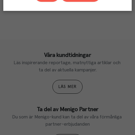
Våra kundtidningar
Läs inspirerande reportage, matnyttiga artiklar och 
ta del av aktuella kampanjer.
LÄS MER
Ta del av Menigo Partner
Du som är Menigo-kund kan ta del av våra förmånliga 
partner-erbjudanden