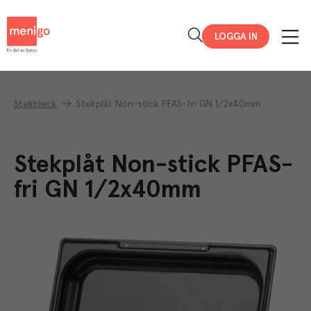
Menigo
LOGGA IN
Stekbleck
Stekplåt Non-stick PFAS-fri GN 1/2x40mm
Stekplåt Non-stick PFAS-
fri GN 1/2x40mm